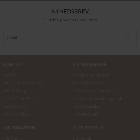
NYHEDSBREV
Tilmeld dig vores nyhedsbrev
KONTAKT
KUNDESERVICE
Vanilia
Handelsbetingelser
Sct. Mathias Gade 66
Levering og fragt
8800 Viborg
Retur og reklamation
CVR 14168893
Cookies & privatlivspolitik
86 60 21 22
Køb returlabel
mail@vanilia.dk
Køb gavekort
INFORMATION
VI ER SOCIALE
Om Vanilia
Facebook