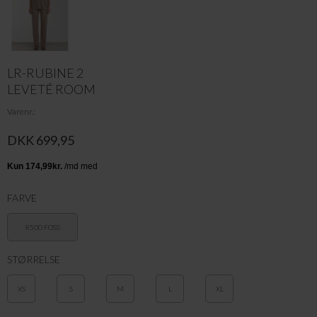
LR-RUBINE 2
LEVETÉ ROOM
Varenr.
DKK 699,95
FARVE
8500 FOSS
STØRRELSE
XS
S
M
L
XL