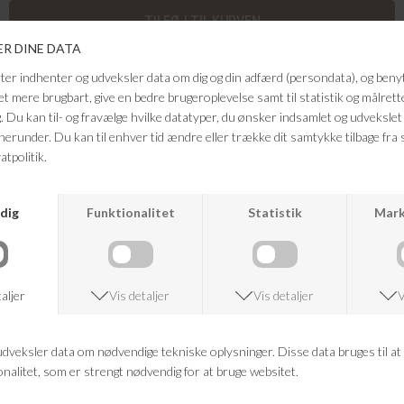
LR-RUBIE 2 er pæne bukser fremstillet af 74 % LENZING™
ECOVERO™-viskose, 26 % polyamid. Bukserne har et struktureret
mønster og en behagelig midterhøj talje. Sæt dem sammen med en
sprød skjorte og loafers for et elegant look.
Kvalitet: 74 % LENZING™ ECOVERO™-viskose, 26 % polyamid.
FRAGTFRI LEVERING
VED KØB OVER 500,-
RETURRET
14 DAGES RETURRET
KUNDESERVICE
+46 86 60 21 22