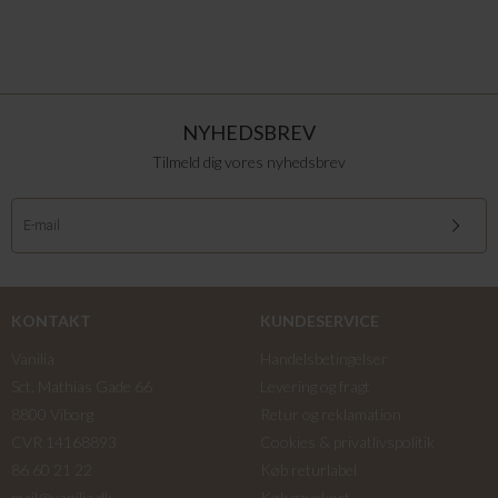
NYHEDSBREV
Tilmeld dig vores nyhedsbrev
KONTAKT
KUNDESERVICE
Vanilia
Handelsbetingelser
Sct. Mathias Gade 66
Levering og fragt
8800 Viborg
Retur og reklamation
CVR 14168893
Cookies & privatlivspolitik
86 60 21 22
Køb returlabel
mail@vanilia.dk
Køb gavekort