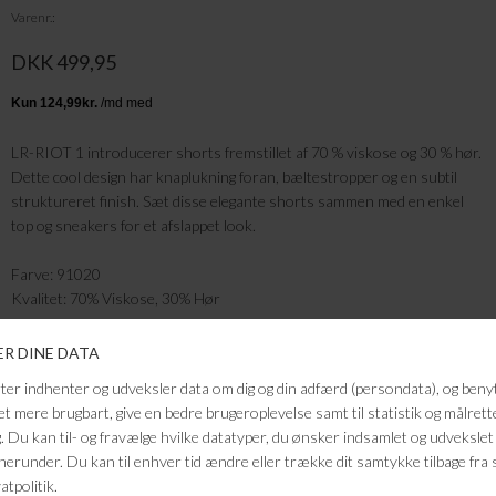
Varenr.
DKK 499,95
LR-RIOT 1 introducerer shorts fremstillet af 70 % viskose og 30 % hør.
Dette cool design har knaplukning foran, bæltestropper og en subtil
struktureret finish. Sæt disse elegante shorts sammen med en enkel
top og sneakers for et afslappet look.
Farve: 91020
Kvalitet: 70% Viskose, 30% Hør
FRAGTFRI LEVERING
VED KØB OVER 500,-
RETURRET
14 DAGES RETURRET
KUNDESERVICE