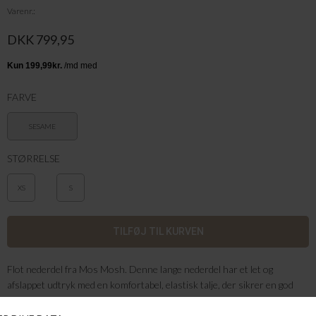
Varenr.
DKK 799,95
FARVE
SESAME
STØRRELSE
XS
S
Flot nederdel fra Mos Mosh. Denne lange nederdel har et let og
afslappet udtryk med en komfortabel, elastisk talje, der sikrer en god
pasform hele dagen. Den løse silhuet giver et smukt og naturligt fald,
som understreger det feminine og ubesværede look.En alsidig style, der