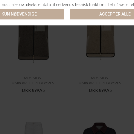
MOS MOSH
MOS MOSH
MMROWE EIL REDDY VEST
MMROWE EIL REDDY VEST
DKK 899,95
DKK 899,95