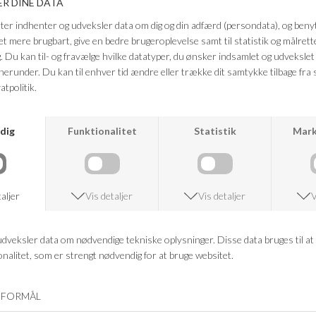
nemt kan dresses op eller ned og fungerer perfekt sammen med både
skjorter, strik og lette toppe.
Kvalitet: 63% bomuld, 33% polyamid, 4% elastan
FRAGTFRI LEVERING
VED KØB OVER 500,-
RETURRET
14 DAGES RETURRET
KUNDESERVICE
+46 86 60 21 22
ANDRE KØBTE OGSÅ