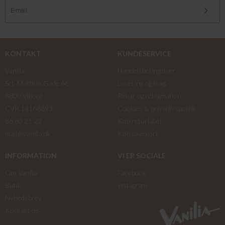
KONTAKT
KUNDESERVICE
Vanilia
Handelsbetingelser
Sct. Mathias Gade 66
Levering og fragt
8800 Viborg
Retur og reklamation
CVR 14168893
Cookies & privatlivspolitik
86 60 21 22
Køb returlabel
mail@vanilia.dk
Køb gavekort
INFORMATION
VI ER SOCIALE
Om Vanilia
Facebook
Butik
instagram
Nyhedsbrev
Kontakt os