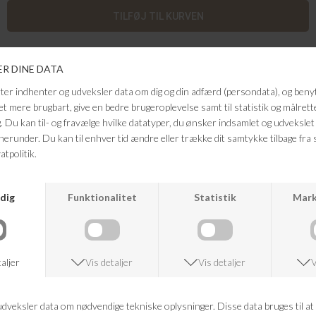
Disse denimshorts fra Neo Noir kombinerer et moderne og afslappet
udtryk med en flatterende højtaljet pasform. Den løse silhuet og de
brede ben giver et cool og ubesværet look, der passer perfekt til
sommerens garderobe.Shortsene er designet med praktiske lommer
foran samt klassisk lukning med lynlås og knap. De er nemme at style
med alt fra en enkel T-shirt til en feminin top, alt efter anledning.En
alsidig denimfavorit, der forener komfort og stil i ét tidløst design.
Farve: blå
Kvalitet: 80% Cotton / 20% Tencel
FRAGTFRI LEVERING
VED KØB OVER 500,-
RETURRET
14 DAGES RETURRET
KUNDESERVICE