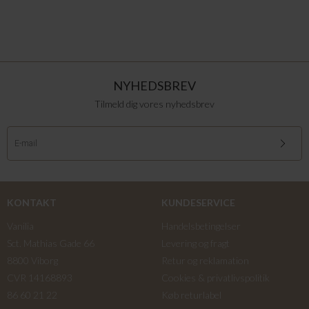
NYHEDSBREV
Tilmeld dig vores nyhedsbrev
KONTAKT
KUNDESERVICE
Vanilia
Handelsbetingelser
Sct. Mathias Gade 66
Levering og fragt
8800 Viborg
Retur og reklamation
CVR 14168893
Cookies & privatlivspolitik
86 60 21 22
Køb returlabel