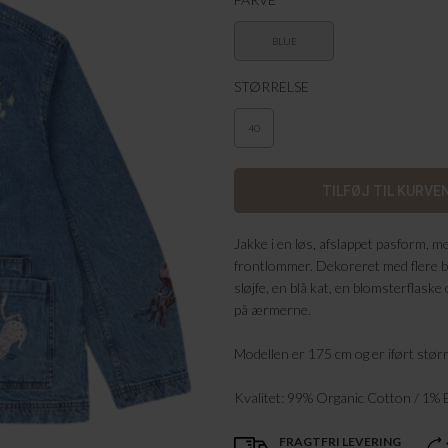
BLUE
STØRRELSE
40
Jakke i en løs, afslappet pasform, 
frontlommer. Dekoreret med flere 
sløjfe, en blå kat, en blomsterflask
på ærmerne.
Modellen er 175 cm og er iført stør
Kvalitet: 99% Organic Cotton / 1% 
FRAGTFRI LEVERING