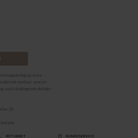
med knaplukning og store
broderede motiver som en
e og små håndtegnede detaljer
relse 36
Elastane
RETURRET
KUNDESERVICE