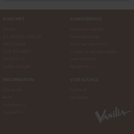
KONTAKT
KUNDESERVICE
Vanilia
Handelsbetingelser
Sct. Mathias Gade 66
Levering og fragt
8800 Viborg
Retur og reklamation
CVR 14168893
Cookies & privatlivspolitik
86 60 21 22
Køb returlabel
mail@vanilia.dk
Køb gavekort
INFORMATION
VI ER SOCIALE
Om Vanilia
Facebook
Butik
instagram
Nyhedsbrev
Kontakt os