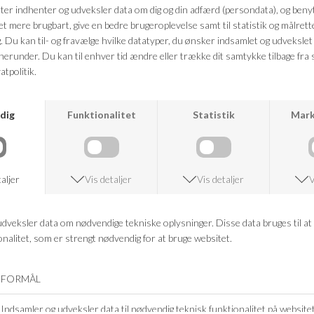
Farve: hvid
Kvalitet: 100% organic bomuld
FRAGTFRI LEVERING
VED KØB OVER 500,-
RETURRET
14 DAGES RETURRET
KUNDESERVICE
+46 86 60 21 22
ANDRE KØBTE OGSÅ