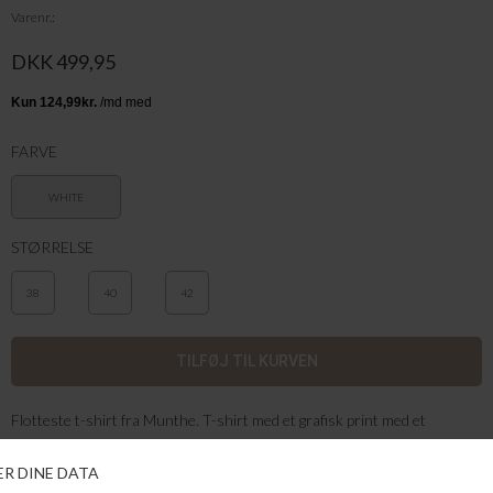
Varenr.
DKK 499,95
FARVE
WHITE
STØRRELSE
38
40
42
Flotteste t-shirt fra Munthe. T-shirt med et grafisk print med et
blomstermotiv. Den har en normal pasform, en klassisk rund hals og
korte ærmer.