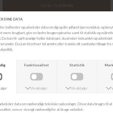
Flotte shorts fra Munthe. Shorts med en bred, knælængde silhuet med
fine læg foran og diskrete striber. Modellen er designet med
skrålommer, bæltestropper og en klassisk lukning. Et enkelt par, der
fungerer både alene og som del af et sæt med vores BRIANDA top.
Modellen er 176 cm og er iført størrelse 36.
Kvaltitet: 100% Lyocell
FRAGTFRI LEVERING
VED KØB OVER 500,-
RETURRET
14 DAGES RETURRET
KUNDESERVICE
+46 86 60 21 22