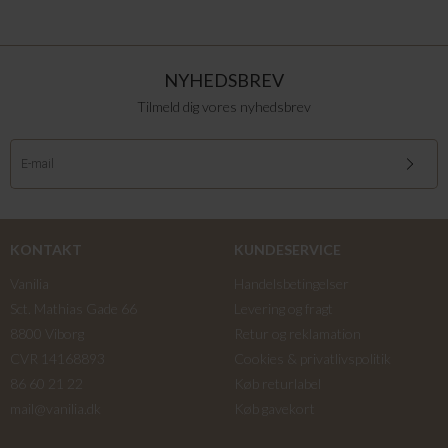
NYHEDSBREV
Tilmeld dig vores nyhedsbrev
KONTAKT
KUNDESERVICE
Vanilia
Handelsbetingelser
Sct. Mathias Gade 66
Levering og fragt
8800 Viborg
Retur og reklamation
CVR 14168893
Cookies & privatlivspolitik
86 60 21 22
Køb returlabel
mail@vanilia.dk
Køb gavekort