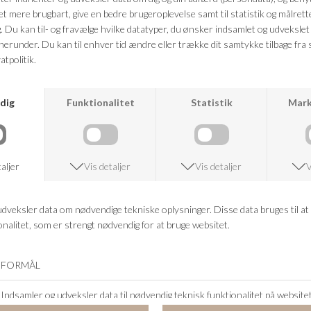
Kvalitet: 60% bomuld, 40% polyamid
FRAGTFRI LEVERING
VED KØB OVER 500,-
RETURRET
14 DAGES RETURRET
KUNDESERVICE
+46 86 60 21 22
ANDRE KØBTE OGSÅ