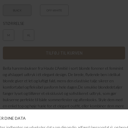
BLACK
OFF-WHITE
STØRRELSE
M
XL
Bella haremsbukser fra Haute L'Amitié i sort blonde forener et feminint
og afslappet udtryk i ét elegant design. De brede, flydende ben i delikat
blonde giver et let og luftigt fald, mens den elastiske talje sikrer en
komfortabel og fleksibel pasform hele dagen.De smukke blondedetaljer
fanger lyset og tilfører et eksklusivt og sofistikeret udtryk, som gør
bukserne perfekte til både sommerfester og aftenlooks. Style dem med
en enkel top og høje hæle for et elegant outfit, eller kombiner dem mere
afslappet til særlige lejligheder.
Farve: sort