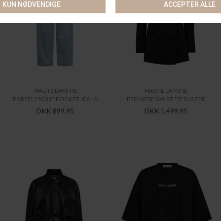
HAUTE L'AMITIÉ
HAUTE L'AMITIÉ
BARREL FRONT POCKET JEANS
PREMIERE WAIST FIT BLAZER
DKK 899,95
DKK 1.499,95