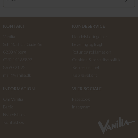
KONTAKT
KUNDESERVICE
Vanilia
Handelsbetingelser
Sct. Mathias Gade 66
Levering og fragt
8800 Viborg
Retur og reklamation
CVR 14168893
Cookies & privatlivspolitik
86 60 21 22
Køb returlabel
mail@vanilia.dk
Køb gavekort
INFORMATION
VI ER SOCIALE
Om Vanilia
Facebook
Butik
instagram
Nyhedsbrev
Kontakt os