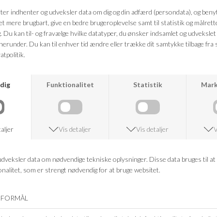
Farve: Blue
Kvalitet: 100% Økologisk Bomuld
FRAGTFRI LEVERING
VED KØB OVER 500,-
RETURRET
14 DAGES RETURRET
KUNDESERVICE
+46 86 60 21 22
ANDRE KØBTE OGSÅ