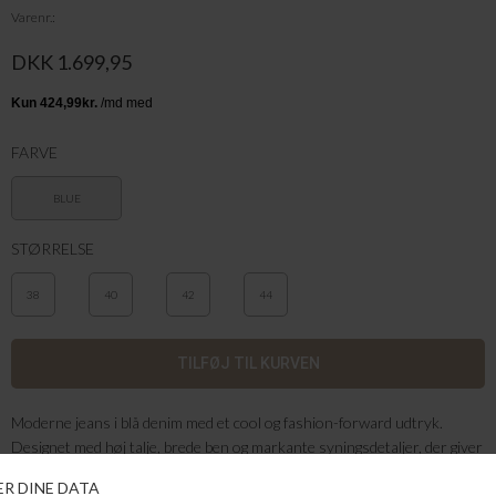
Varenr.
DKK 1.699,95
FARVE
BLUE
STØRRELSE
38
40
42
44
Moderne jeans i blå denim med et cool og fashion-forward udtryk.
Designet med høj talje, brede ben og markante syningsdetaljer, der giver
et unikt look. Den løse pasform sikrer både komfort og en flatterende
silhuet. Perfekte til et afslappet, men stilfuldt hverdagsoutfit.