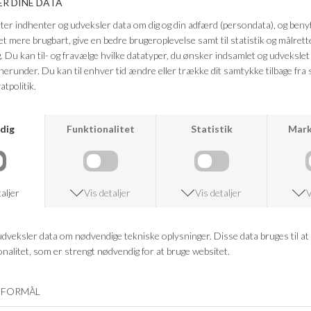
detalje, der kombinerer funktion og moderne æstetik.
Farve: Sølv
Kvalitet: Plated aluminium (100% recycled)
FRAGTFRI LEVERING
VED KØB OVER 500,-
RETURRET
14 DAGES RETURRET
KUNDESERVICE
+46 86 60 21 22
ANDRE KØBTE OGSÅ