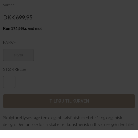
Varenr.
DKK 699,95
FARVE
SILVER
STØRRELSE
L
Skulpturel lysestage i en elegant sølvfinish med et råt og organisk
design. Den unikke form skaber et kunstnerisk udtryk, der gør den til et
dekorativt blikfang i indretningen. Perfekt til at skabe en hyggelig
stemning med levende lys på bordet eller i vindueskarmen. En stilfuld