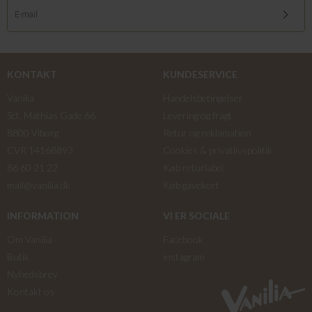
KONTAKT
KUNDESERVICE
Vanilia
Handelsbetingelser
Sct. Mathias Gade 66
Levering og fragt
8800 Viborg
Retur og reklamation
CVR 14168893
Cookies & privatlivspolitik
86 60 21 22
Køb returlabel
mail@vanilia.dk
Køb gavekort
INFORMATION
VI ER SOCIALE
Om Vanilia
Facebook
Butik
instagram
Nyhedsbrev
Kontakt os