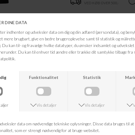
VED KØB OVER 500,-
ANDRE KØBTE OGSÅ