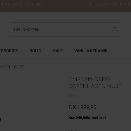
1-2 DAGES LEVERING
14 DAGES RETURRET
ESSORIES
BOLIG
SALE
VANILIA KERAMIK
OPPI-DRESS
CMPOPPI-DRESS
COPENHAGEN MUSE
Varenr.
DKK 999,95
FARVE