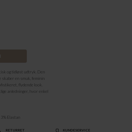
tisk og tidløst udtryk. Den
e skaber en smuk, feminin
ofistikeret, flydende look.
tlige anledninger, hvor enkel
 3% Elastan
RETURRET
KUNDESERVICE