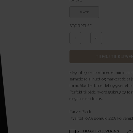
BLACK
STØRRELSE
L
XL
Elegant kjole i sort med et minimalis
ærmeløse silhuet og markerede talj
form. Skørtet falder let og giver et s
Perfekt til både hverdagsbrug og fes
elegance er i fokus.
Farve: Black
Kvalitet: 69% Bomuld 28% Polyamid
FRAGTFRI LEVERING