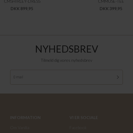
CMSHIRLEY-DRESS
CMMUSE-TEE
DKK 899,95
DKK 399,95
NYHEDSBREV
Tilmeld dig vores nyhedsbrev
INFORMATION
VI ER SOCIALE
Om Vanilia
Facebook