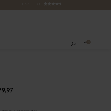
TRUSTPILOT:
0
79,97
en blød brun og creme strib