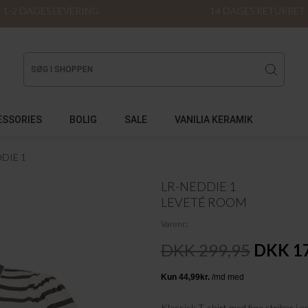
1-2 DAGES LEVERING
14 DAGES RETURRET
ESSORIES
BOLIG
SALE
VANILIA KERAMIK
DIE 1
LR-NEDDIE 1
LEVETÉ ROOM
Varenr.
DKK 299,95
DKK 1
Klassisk T-shirt med fine striber i 