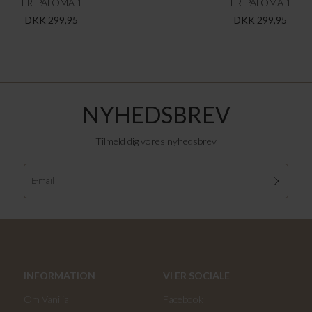
LR-PALOMA 1
LR-PALOMA 1
DKK 299,95
DKK 299,95
NYHEDSBREV
Tilmeld dig vores nyhedsbrev
INFORMATION
VI ER SOCIALE
Om Vanilia
Facebook