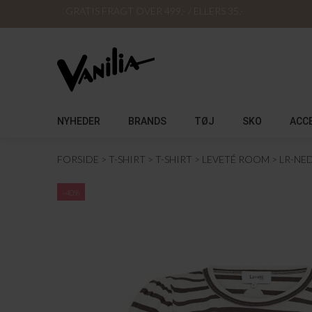
GRATIS FRAGT OVER 499,- / ELLERS 35,-
NYHEDER
BRANDS
TØJ
SKO
ACC
FORSIDE
T-SHIRT
T-SHIRT
LEVETÉ ROOM
LR-NED
-40%