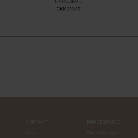
LR-PALOMA 1
DKK 299,95
KONTAKT
KUNDESERVICE
Vanilia
Handelsbetingelser