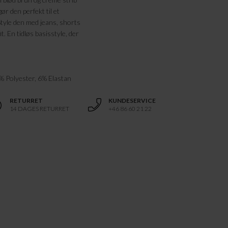
ør den perfekt til et
Style den med jeans, shorts
t. En tidløs basisstyle, der
% Polyester, 6% Elastan
RETURRET
KUNDESERVICE
14 DAGES RETURRET
+46 86 60 21 22