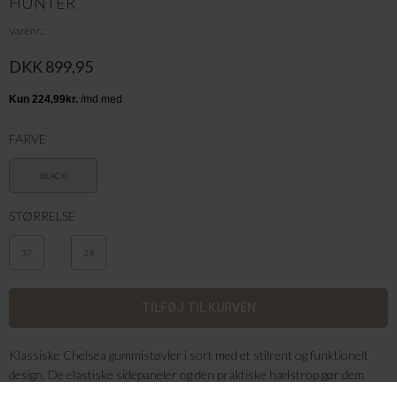
HUNTER
Varenr.
DKK 899,95
FARVE
BLACK
STØRRELSE
37
39
Klassiske Chelsea gummistøvler i sort med et stilrent og funktionelt
design. De elastiske sidepaneler og den praktiske hælstrop gør dem
nemme at tage af og på, mens den robuste sål sikrer godt greb. Et