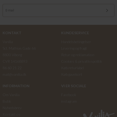
KONTAKT
KUNDESERVICE
Vanilia
Handelsbetingelser
Sct. Mathias Gade 66
Levering og fragt
8800 Viborg
Retur og reklamation
CVR 14168893
Cookies & privatlivspolitik
86 60 21 22
Køb returlabel
mail@vanilia.dk
Køb gavekort
INFORMATION
VI ER SOCIALE
Om Vanilia
Facebook
Butik
instagram
Nyhedsbrev
Kontakt os