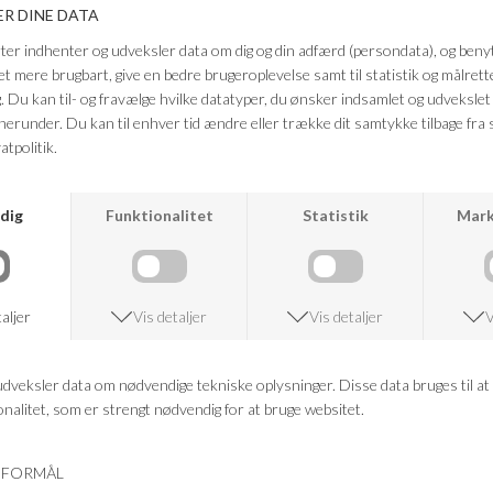
moderne og alsidigt valg til regnfulde dage. Style dem med jeans og en
regnjakke for et praktisk look – eller brug dem som et cool,
minimalistisk element i dit hverdagsoutfit.
Farve: Black
FRAGTFRI LEVERING
VED KØB OVER 500,-
RETURRET
14 DAGES RETURRET
KUNDESERVICE
+46 86 60 21 22
ANDRE KØBTE OGSÅ