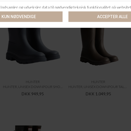
HUNTER
HUNTER
HUNTER, UNISEX DOWNPOUR SHORT BOOT, DOV
HUNTER, UNISEX DOWNPOUR TALL BOOT, BLK
DKK 949,95
DKK 1.049,95