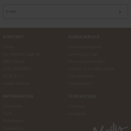
KONTAKT
KUNDESERVICE
Vanilia
Handelsbetingelser
Sct. Mathias Gade 66
Levering og fragt
8800 Viborg
Retur og reklamation
CVR 14168893
Cookies & privatlivspolitik
86 60 21 22
Køb returlabel
mail@vanilia.dk
Køb gavekort
INFORMATION
VI ER SOCIALE
Om Vanilia
Facebook
Butik
instagram
Nyhedsbrev
Kontakt os