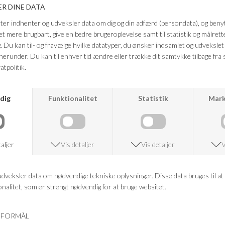
stilrent og feminint udtryk. Style dem med en let top og sandaler for et
casual look – eller med en skjorte for en mere elegant sommerstyling.
Farve: Blanc/Silver min
Kvalitet: 70% Viskose, 30% Hør
FRAGTFRI LEVERING
VED KØB OVER 500,-
RETURRET
14 DAGES RETURRET
KUNDESERVICE
+46 86 60 21 22
ANDRE KØBTE OGSÅ