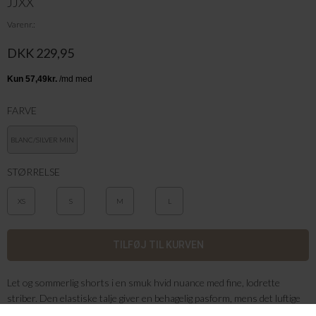
JJXX
Varenr.
DKK 229,95
FARVE
BLANC/SILVER MIN
STØRRELSE
XS
S
M
L
Let og sommerlig shorts i en smuk hvid nuance med fine, lodrette
striber. Den elastiske talje giver en behagelig pasform, mens det luftige
materiale sikrer komfort på varme dage. Et afslappet design med et