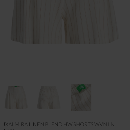
JXALMIRA LINEN BLEND HW SHORTS WVN LN