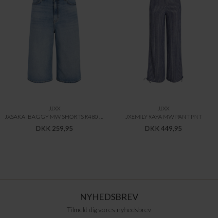
JJXX
JJXX
JXSAKAI BAGGY MW SHORTS R480 DNM LN
JXEMILY RAYA MW PANT PNT
DKK 259,95
DKK 449,95
NYHEDSBREV
Tilmeld dig vores nyhedsbrev