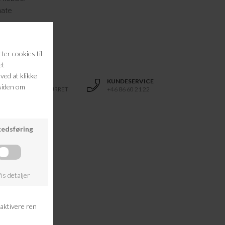
nate
polyester
RETURRET
KUNDESERVICE
14 DAGES RETURRET
+46 86 60 21 22