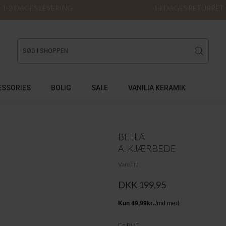
1-2 DAGES LEVERING
14 DAGES RETURRET
ESSORIES
BOLIG
SALE
VANILIA KERAMIK
BELLA
A. KJÆRBEDE
Varenr.
DKK 199,95
FARVE