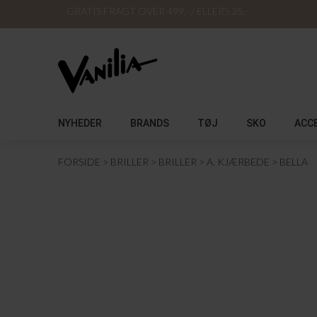
GRATIS FRAGT OVER 499,- / ELLERS 35,-
NYHEDER
BRANDS
TØJ
SKO
ACC
FORSIDE
BRILLER
BRILLER
A. KJÆRBEDE
BELLA