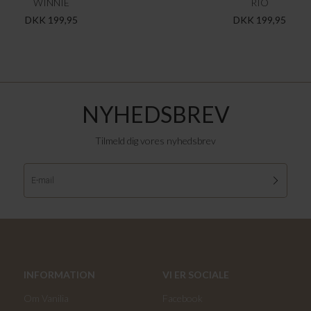
WINNIE
RIO
DKK 199,95
DKK 199,95
NYHEDSBREV
Tilmeld dig vores nyhedsbrev
INFORMATION
VI ER SOCIALE
Om Vanilia
Facebook