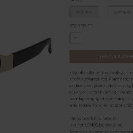
GOLD DEMI
SILVER BLACK
TORTOISE
STØRRELSE
OS
Elegante solbriller med ovale glas i
smukt guldfarvet stel. Kombination
det fine metal giver et eksklusivt og 
design, der tilfører kant og elegance t
hverdagsbrug og feriestemning – styl
lette sommerkjoler for et gennemfør
Farve: Gold Demi Tortoise
Kvalitet:
UV400-beskyttelse
Ramme og kerne af genanvendt