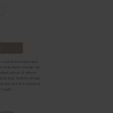
 en varm brun nuance og et
en af de mørke stænger og
tidløst udtryk. Et stilrent
il dit look. Perfekte til både
e dem med alt fra denim til
t outfit.
 kobber