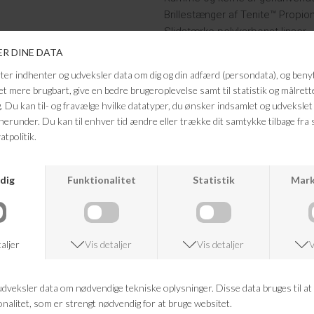
Brillestænger af Tenite™ Propio
Slidstærke polykarbonat linser
Højkvalitets optiske hængsler
Rengøringspose af genanvendt 
BPA-fri og nikkel-fri
FRAGTFRI LEVERING
VED KØB OVER 500,-
ANDRE KØBTE OGSÅ