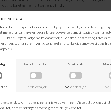
outfits for et gennemført og trendy finish.
Farve: Silver Black
Kvalitet:
UV400-beskyttelse
Ramme og kerne af genanvendt kobber
Brillestænger af Tenite™ Propionate
Slidstærke polykarbonat linser
Højkvalitets optiske hængsler
Rengøringspose af genanvendt polyester
BPA-fri og nikkel-fri
FRAGTFRI LEVERING
VED KØB OVER 500,-
RETURRET
14 DAGES RETURRET
KUNDESERVICE
+46 86 60 21 22