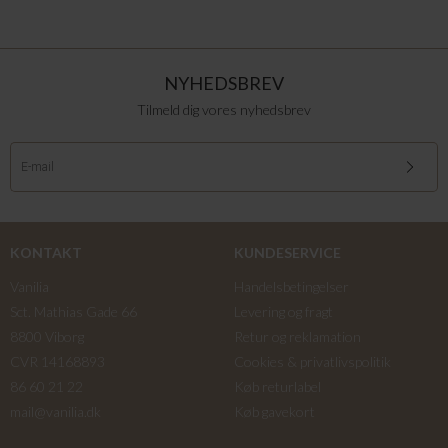
NYHEDSBREV
Tilmeld dig vores nyhedsbrev
KONTAKT
KUNDESERVICE
Vanilia
Handelsbetingelser
Sct. Mathias Gade 66
Levering og fragt
8800 Viborg
Retur og reklamation
CVR 14168893
Cookies & privatlivspolitik
86 60 21 22
Køb returlabel
mail@vanilia.dk
Køb gavekort