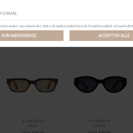
ANDRE KØBTE OGSÅ
A. KJÆRBEDE
A. KJÆRBEDE
BROR
WINNIE
DKK 199,95
DKK 199,95