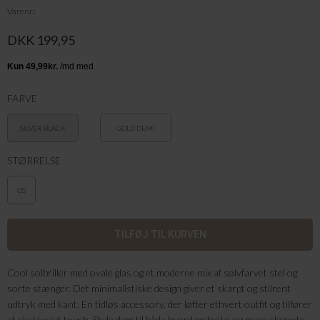
Varenr.
DKK 199,95
FARVE
SILVER BLACK
GOLD DEMI
TORTOISE
STØRRELSE
OS
Cool solbriller med ovale glas og et moderne mix af sølvfarvet stel og
sorte stænger. Det minimalistiske design giver et skarpt og stilrent
udtryk med kant. En tidløs accessory, der løfter ethvert outfit og tilfører
et eksklusivt touch. Style dem til både hverdagslooks og mere elegante