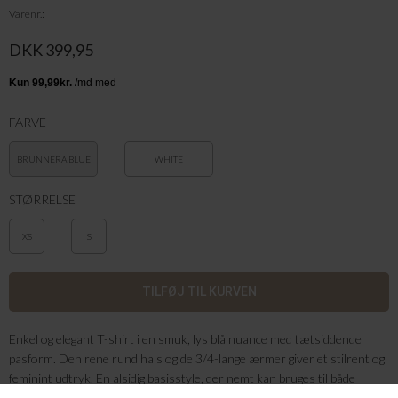
Varenr.
DKK 399,95
FARVE
BRUNNERA BLUE
WHITE
STØRRELSE
XS
S
Enkel og elegant T-shirt i en smuk, lys blå nuance med tætsiddende
pasform. Den rene rund hals og de 3/4-lange ærmer giver et stilrent og
feminint udtryk. En alsidig basisstyle, der nemt kan bruges til både
hverdag og pænere anledninger. Style den med jeans for et afslappet