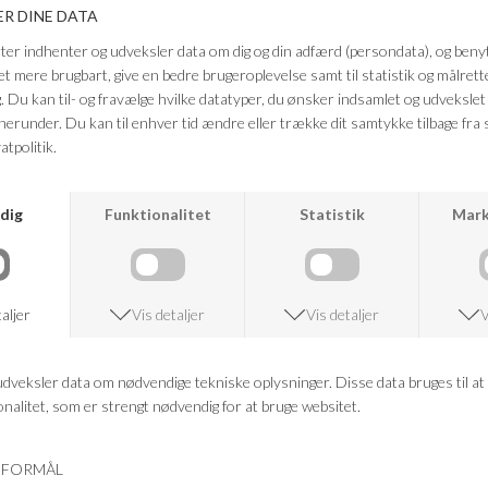
look – eller med habitbukser og blazer for en moderne og sofistikeret
styling.
Farve: Brunnera blue
Kvalitet: 50% TENCEL™ Modal, 50% Bomuld
FRAGTFRI LEVERING
VED KØB OVER 500,-
RETURRET
14 DAGES RETURRET
KUNDESERVICE
+46 86 60 21 22
ANDRE KØBTE OGSÅ