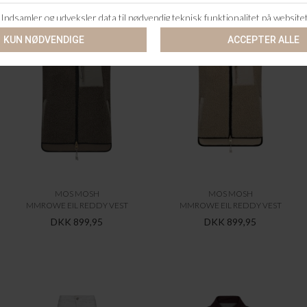
MOS MOSH
MOS MOSH
MMROWE EIL REDDY VEST
MMROWE EIL REDDY VEST
DKK 899,95
DKK 899,95