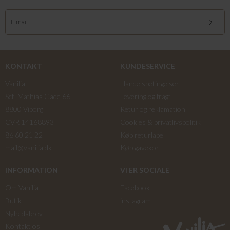
KONTAKT
KUNDESERVICE
Vanilia
Handelsbetingelser
Sct. Mathias Gade 66
Levering og fragt
8800 Viborg
Retur og reklamation
CVR 14168893
Cookies & privatlivspolitik
86 60 21 22
Køb returlabel
mail@vanilia.dk
Køb gavekort
INFORMATION
VI ER SOCIALE
Om Vanilia
Facebook
Butik
instagram
Nyhedsbrev
Kontakt os