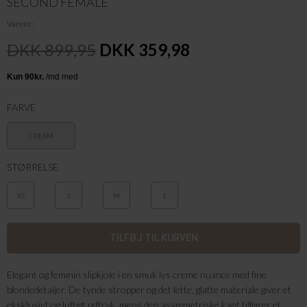
SECOND FEMALE
Varenr.
DKK 899,95
DKK 359,98
FARVE
CREAM
STØRRELSE
XS
S
M
L
Elegant og feminin slipkjole i en smuk lys creme nuance med fine
blondedetaljer. De tynde stropper og det lette, glatte materiale giver et
eksklusivt og luftigt udtryk, mens den asymmetriske kant tilfører et