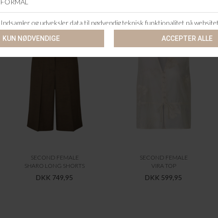
ANDRE KØBTE OGSÅ
SECOND FEMALE
SECOND FEMALE
SHARO LONG SHORTS
VIRA TOP
DKK 749,95
DKK 599,95