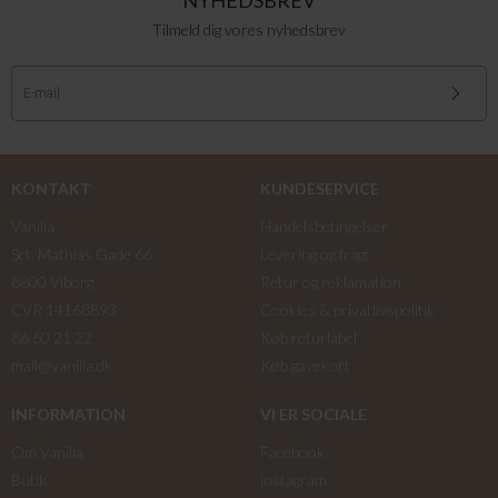
NYHEDSBREV
Tilmeld dig vores nyhedsbrev
KONTAKT
KUNDESERVICE
Vanilia
Handelsbetingelser
Sct. Mathias Gade 66
Levering og fragt
8800 Viborg
Retur og reklamation
CVR 14168893
Cookies & privatlivspolitik
86 60 21 22
Køb returlabel
mail@vanilia.dk
Køb gavekort
INFORMATION
VI ER SOCIALE
Om Vanilia
Facebook
Butik
instagram