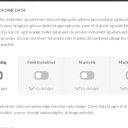
moderne twist. En sofistikeret style, der både kan bruges til festlige
anledninger eller styles ned til hverdagsbrug. Style den med hæle for et
elegant look – eller med en strik og støvler for en mere casual og cool
styling.
Farve: Cream
Kvalitet: 100% Viskose
FRAGTFRI LEVERING
VED KØB OVER 500,-
RETURRET
14 DAGES RETURRET
KUNDESERVICE
+46 86 60 21 22