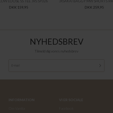
LOW LOOSE SS TEE JRS SP326
DKK 159,95
DKK 259,95
NYHEDSBREV
Tilmeld dig vores nyhedsbrev
INFORMATION
VI ER SOCIALE
Om Vanilia
Facebook