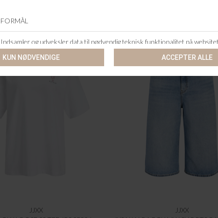
JJXX
JJXX