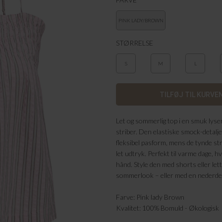
PINK LADY/BROWN
STØRRELSE
S
M
L
Let og sommerlig top i en smuk lyse
striber. Den elastiske smock-detalje
fleksibel pasform, mens de tynde st
let udtryk. Perfekt til varme dage, h
hånd. Style den med shorts eller let
sommerlook – eller med en nederdel 
Farve: Pink lady Brown
Kvalitet: 100% Bomuld - Økologisk