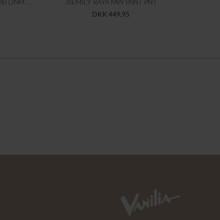
JXSAKAI BAGGY MW SHORTS R480 DNM LN
JXEMILY RAYA MW PANT PNT
DKK 449,95