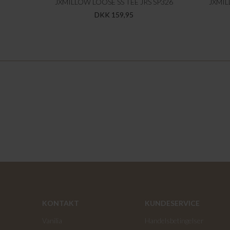
JXMILLOW LOOSE SS TEE JRS SP326
JXMIL
DKK 159,95
KONTAKT
KUNDESERVICE
Vanilia
Handelsbetingelser