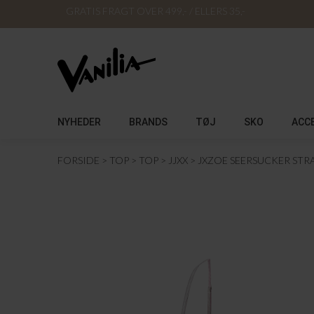
GRATIS FRAGT OVER 499,- / ELLERS 35,-
NYHEDER
BRANDS
TØJ
SKO
ACC
FORSIDE
TOP
TOP
JJXX
JXZOE SEERSUCKER STR