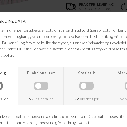
FRAGTFRI LEVERING
VED KØB OVER 500,-
ANDRE KØBTE OGSÅ