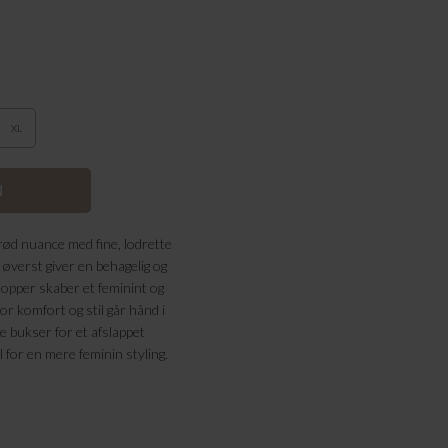
XL
rød nuance med fine, lodrette
 øverst giver en behagelig og
ropper skaber et feminint og
vor komfort og stil går hånd i
te bukser for et afslappet
for en mere feminin styling.