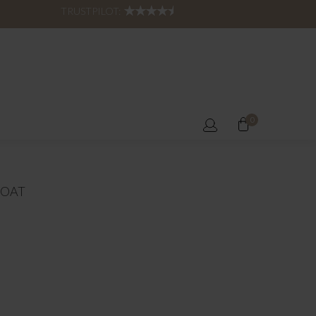
TRUSTPILOT:
0
COAT