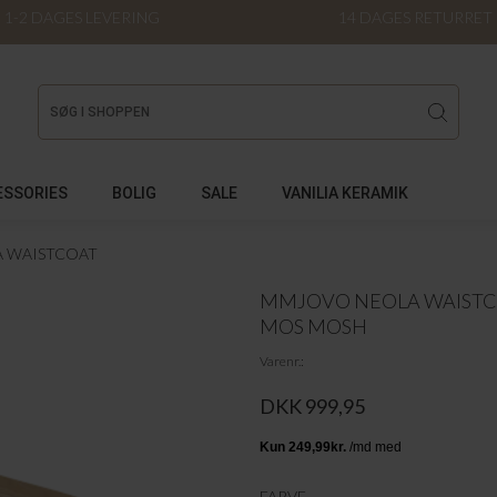
1-2 DAGES LEVERING
14 DAGES RETURRET
ESSORIES
BOLIG
SALE
VANILIA KERAMIK
 WAISTCOAT
MMJOVO NEOLA WAIST
MOS MOSH
Varenr.
DKK 999,95
FARVE