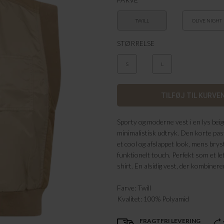
TWILL
OLIVE NIGHT
STØRRELSE
S
L
Sporty og moderne vest i en lys bei
minimalistisk udtryk. Den korte pas
et cool og afslappet look, mens brys
funktionelt touch. Perfekt som et let
shirt. En alsidig vest, der kombinerer
Farve: Twill
Kvalitet: 100% Polyamid
FRAGTFRI LEVERING