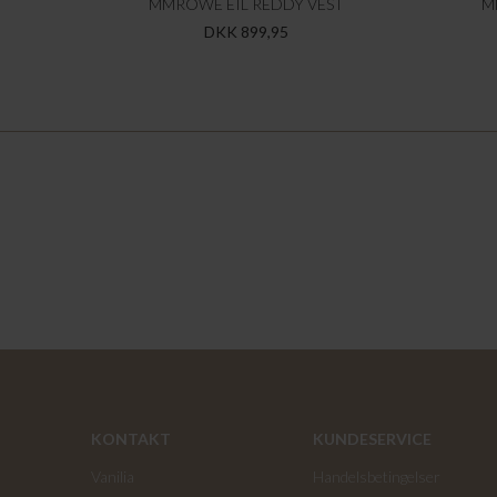
MMROWE EIL REDDY VEST
M
DKK 899,95
KONTAKT
KUNDESERVICE
Vanilia
Handelsbetingelser