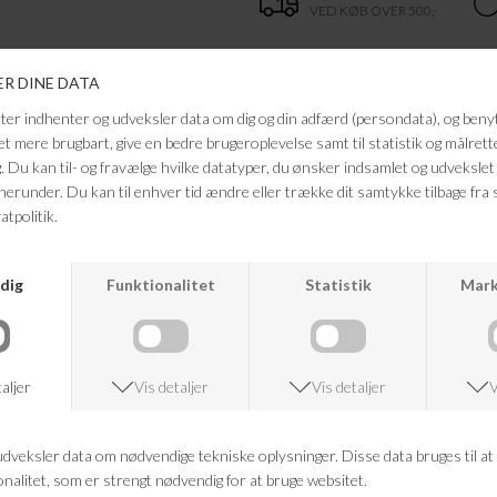
VED KØB OVER 500,-
ANDRE KØBTE OGSÅ