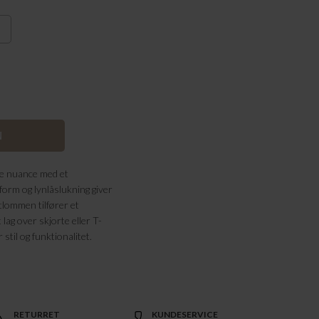
ge nuance med et
form og lynlåslukning giver
tlommen tilfører et
 lag over skjorte eller T-
 stil og funktionalitet.
RETURRET
KUNDESERVICE