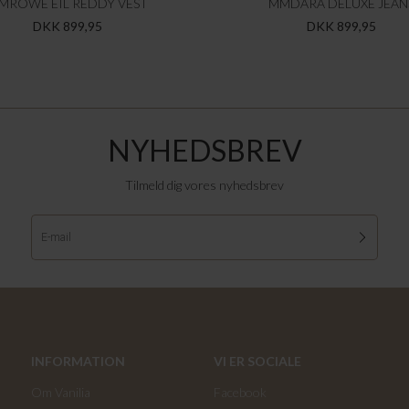
MROWE EIL REDDY VEST
MMDARA DELUXE JEAN
DKK 899,95
DKK 899,95
NYHEDSBREV
Tilmeld dig vores nyhedsbrev
INFORMATION
VI ER SOCIALE
Om Vanilia
Facebook