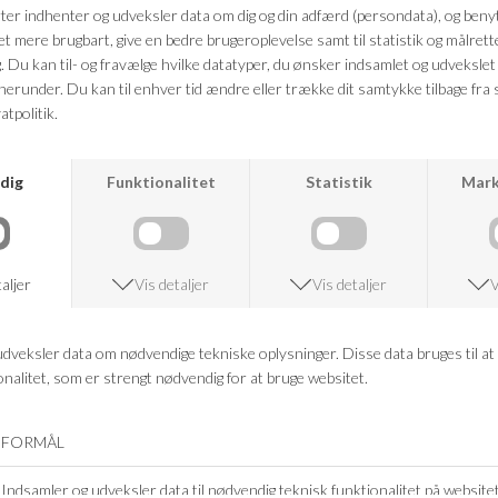
Farve: brun nuance
Kvalitet: 100% Cashme
FRAGTFRI LEVERING
VED KØB OVER 500,-
RETURRET
14 DAGES RETURRET
KUNDESERVICE
+46 86 60 21 22
ANDRE KØBTE OGSÅ