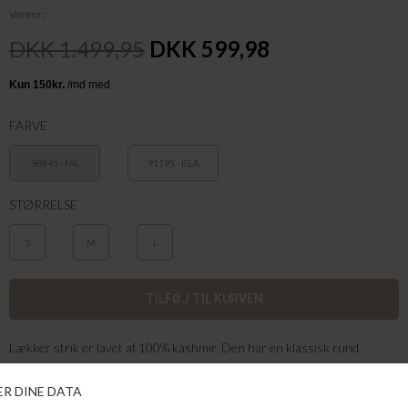
Varenr.
DKK 1.499,95
DKK 599,98
FARVE
98845 - FAL
91195 - ISLA
STØRRELSE
S
M
L
Lækker strik er lavet af 100% kashmir. Den har en klassisk rund
halsudskæring og en behagelig, afslappet pasform. Sæt den sammen
med skræddersyede bukser eller jeans for et elegant look