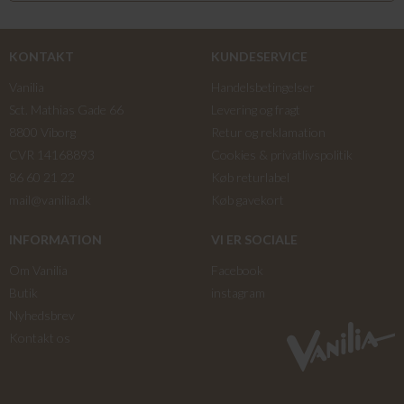
KONTAKT
KUNDESERVICE
Vanilia
Handelsbetingelser
Sct. Mathias Gade 66
Levering og fragt
8800 Viborg
Retur og reklamation
CVR 14168893
Cookies & privatlivspolitik
86 60 21 22
Køb returlabel
mail@vanilia.dk
Køb gavekort
INFORMATION
VI ER SOCIALE
Om Vanilia
Facebook
Butik
instagram
Nyhedsbrev
Kontakt os