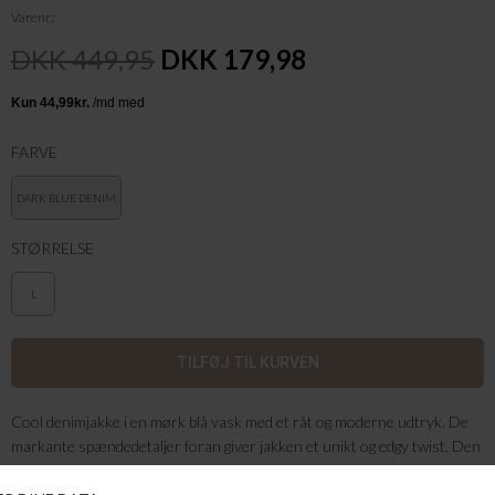
Varenr.
DKK 449,95
DKK 179,98
FARVE
DARK BLUE DENIM
STØRRELSE
L
Cool denimjakke i en mørk blå vask med et råt og moderne udtryk. De
markante spændedetaljer foran giver jakken et unikt og edgy twist. Den
korte pasform gør den perfekt til at style over både kjoler og højtaljede
bukser. En statement jakke, der tilfører garderoben kant og