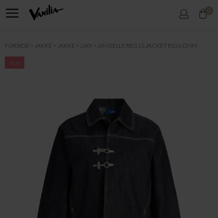
0
FORSIDE
JAKKE
JAKKE
JJXX
JXNOELLE REG LS JACKET R336 DNM
-60%