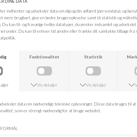
personlighed.
Farve: Dark blue denim
Kvalitet: 95% Bomuld, 5% Bomuld - Genanvendt
FRAGTFRI LEVERING
VED KØB OVER 500,-
RETURRET
14 DAGES RETURRET
KUNDESERVICE
+46 86 60 21 22
ANDRE KØBTE OGSÅ