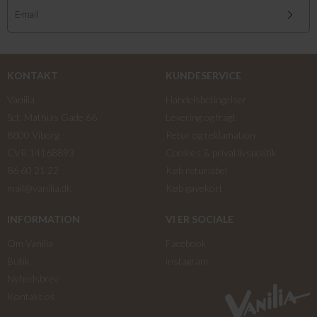
KONTAKT
KUNDESERVICE
Vanilia
Handelsbetingelser
Sct. Mathias Gade 66
Levering og fragt
8800 Viborg
Retur og reklamation
CVR 14168893
Cookies & privatlivspolitik
86 60 21 22
Køb returlabel
mail@vanilia.dk
Køb gavekort
INFORMATION
VI ER SOCIALE
Om Vanilia
Facebook
Butik
instagram
Nyhedsbrev
Kontakt os