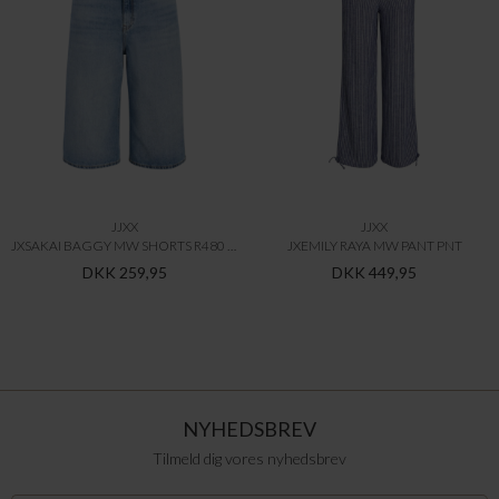
JJXX
JJXX
JXSAKAI BAGGY MW SHORTS R480 DNM LN
JXEMILY RAYA MW PANT PNT
DKK 259,95
DKK 449,95
NYHEDSBREV
Tilmeld dig vores nyhedsbrev