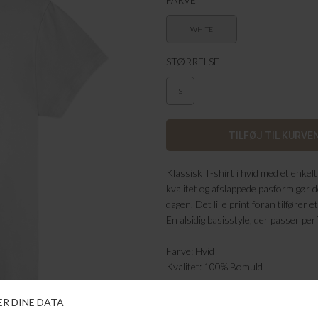
WHITE
STØRRELSE
S
Klassisk T-shirt i hvid med et enkelt
kvalitet og afslappede pasform gør d
dagen. Det lille print foran tilfører
En alsidig basisstyle, der passer per
Farve: Hvid
Kvalitet: 100% Bomuld
FRAGTFRI LEVERING
VED KØB OVER 500,-