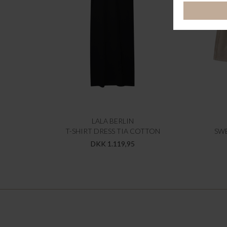
LALA BERLIN
T-SHIRT DRESS TIA COTTON
SWE
DKK 1.119,95