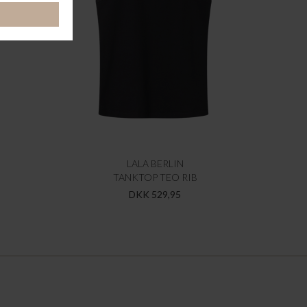
LALA BERLIN
TANKTOP TEO RIB
DKK 529,95