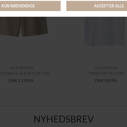
LALA BERLIN
LALA BERLIN
ATPANTS SILEYA COTTON
TANKTOP TEO RIB
DKK 1.119,95
DKK 529,95
NYHEDSBREV