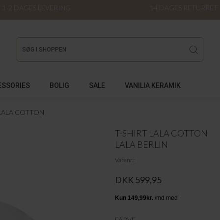
1-2 DAGES LEVERING
14 DAGES RETURRET
ESSORIES
BOLIG
SALE
VANILIA KERAMIK
 LALA COTTON
T-SHIRT LALA COTTON
LALA BERLIN
Varenr.
DKK 599,95
FARVE