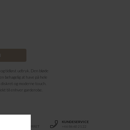
 og tidløst udtryk. Den bløde
en behagelig at have på hele
 et diskret og moderne touch.
fekt til enhver garderobe.
RETURRET
KUNDESERVICE
14 DAGES RETURRET
+46 86 60 21 22