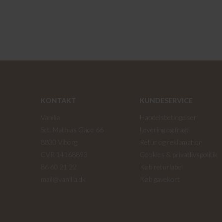
KONTAKT
KUNDESERVICE
Vanilia
Handelsbetingelser
Sct. Mathias Gade 66
Levering og fragt
8800 Viborg
Retur og reklamation
CVR 14168893
Cookies & privatlivspolitik
86 60 21 22
Køb returlabel
mail@vanilia.dk
Køb gavekort