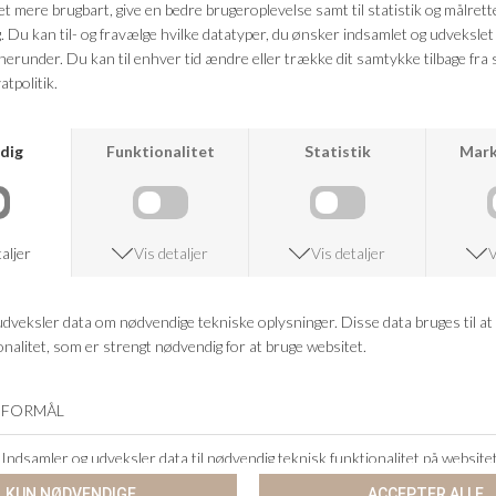
FRAGTFRI LEVERING
VED KØB OVER 500,-
RETURRET
14 DAGES RETURRET
KUNDESERVICE
+46 86 60 21 22
ANDRE KØBTE OGSÅ