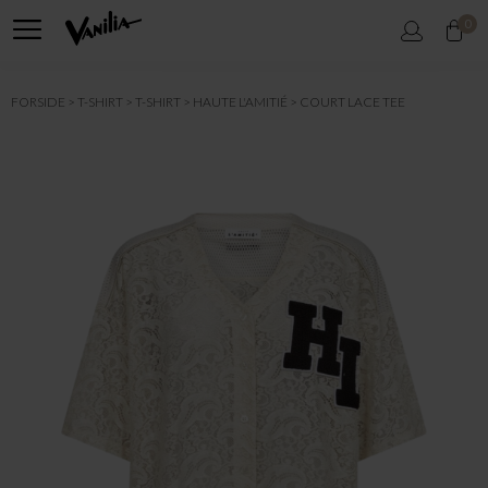
0
FORSIDE
T-SHIRT
T-SHIRT
HAUTE L'AMITIÉ
COURT LACE TEE