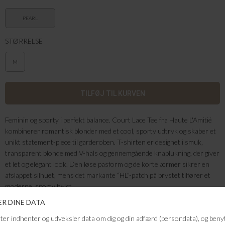
PEARL
STØRRELSE
M
Feminin og sporty i perfekt balance. Court Lace Tee fra Haute L'Amitié
kombinerer romantisk blonder med et cool, sporty udtryk og skaber et
unikt statement-piece til garderoben. T-shirten er designet i smuk,
transparent blonde med V-hals og gennemgående knaplukning, der giver
et let og elegant look. Den løse pasform og de korte ærmer sikrer en
afslappet silhuet, mens det markante “HL"-patch på brystet tilfører et
moderne, sporty twist.
Farve: Pearl
Kvalitet: 90% Polyamid, 10% Elastan