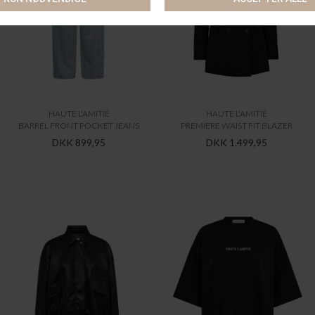
HAUTE L'AMITIÉ
HAUTE L'AMITIÉ
BARREL FRONT POCKET JEANS
PREMIERE WAIST FIT BLAZER
DKK 899,95
DKK 1.499,95