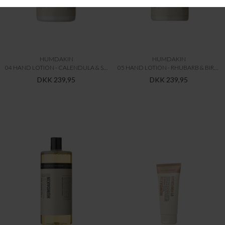
HUMDAKIN
HUMDAKIN
04 HAND LOTION - CALENDULA & SAGA
05 HAND LOTION - RHUBARB & BIRCH
DKK 239,95
DKK 239,95