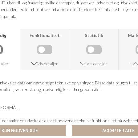
VED KØB OVER 500,-
RETURRET
14 DAGES RETURRET
KUNDESERVICE
+46 86 60 21 22
ANDRE KØBTE OGSÅ