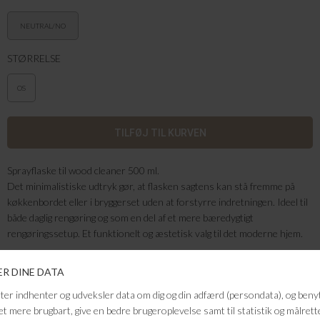
NEUTRAL/NO
STØRRELSE
OS
Sprayflaske til wood cleaner 500 ml.
Det minimalistiske udtryk gør, at flasken sagtens kan stå fremme på
køkkenbordet eller i bryggerset uden at forstyrre indretningen. Ideel til
både daglig rengøring og som en del af et mere bæredygtigt
rengøringssetup. Et funktionelt og æstetisk valg til det moderne hjem.
Farve: Neutral/no colour
Kvalitet: genanvendelig PET-plast.
FRAGTFRI LEVERING