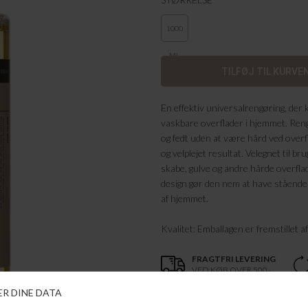
1000
ML.
En effektiv universalrengøring, der 
vaskbare overflader i hjemmet. Ren
og fedt uden at være hård ved overf
og velplejet resultat. Velegnet til br
skabe, gulve og andre hårde overflad
design gør den nem at have stående
af hjemmet.
Kvalitet: Emballagen er fremstillet a
FRAGTFRI LEVERING
VED KØB OVER 500,-