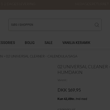
1-2 DAGES LEVERING
14 DAGES RETURRET
ESSORIES
BOLIG
SALE
VANILIA KERAMIK
IN
02 UNIVERSAL CLEANER - CALENDULA/SAGA
02 UNIVERSAL CLEANER
HUMDAKIN
Varenr.
DKK 169,95
STØRRELSE