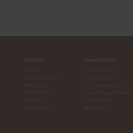
KONTAKT
KUNDESERVICE
Vanilia
Handelsbetingelser
Sct. Mathias Gade 66
Levering og fragt
8800 Viborg
Retur og reklamation
CVR 14168893
Cookies & privatlivspolitik
86 60 21 22
Køb returlabel
mail@vanilia.dk
Køb gavekort