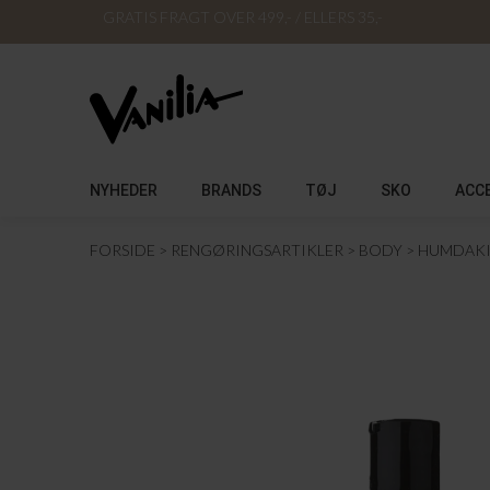
GRATIS FRAGT OVER 499,- / ELLERS 35,-
NYHEDER
BRANDS
TØJ
SKO
ACC
FORSIDE
RENGØRINGSARTIKLER
BODY
HUMDAK