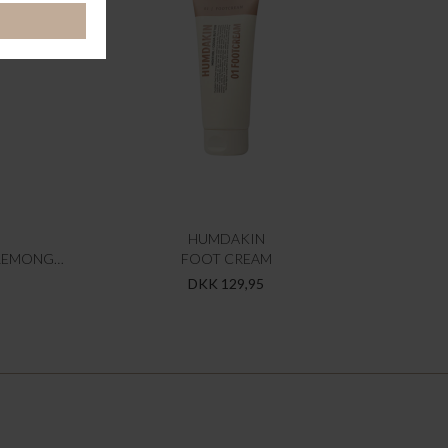
HUMDAKIN
03 UNIVERSAL CLEANER - WILD LEMONGRASS & NETTLE
FOOT CREAM
DKK 129,95