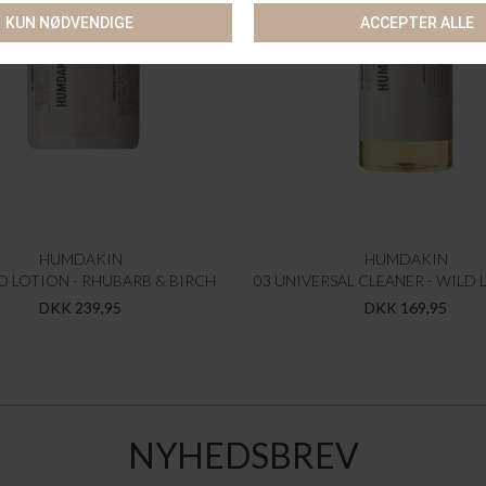
HUMDAKIN
HUMDAKIN
D LOTION - RHUBARB & BIRCH
DKK 239,95
DKK 169,95
NYHEDSBREV