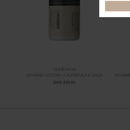
HUMDAKIN
04 HAND LOTION - CALENDULA & SAGA
05 HAN
DKK 239,95