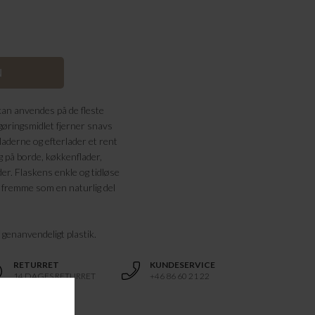
kan anvendes på de fleste
gøringsmidlet fjerner snavs
laderne og efterlader et rent
ug på borde, køkkenflader,
er. Flaskens enkle og tidløse
 fremme som en naturlig del
f genanvendeligt plastik.
RETURRET
KUNDESERVICE
14 DAGES RETURRET
+46 86 60 21 22