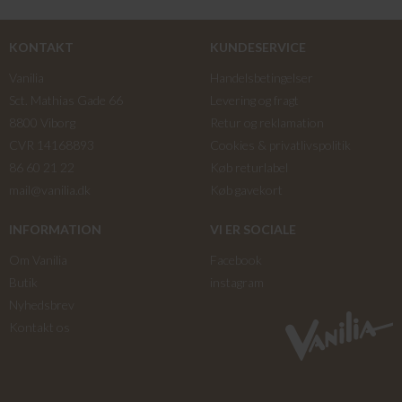
KONTAKT
KUNDESERVICE
Vanilia
Handelsbetingelser
Sct. Mathias Gade 66
Levering og fragt
8800 Viborg
Retur og reklamation
CVR 14168893
Cookies & privatlivspolitik
86 60 21 22
Køb returlabel
mail@vanilia.dk
Køb gavekort
INFORMATION
VI ER SOCIALE
Om Vanilia
Facebook
Butik
instagram
Nyhedsbrev
Kontakt os