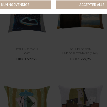
POULIN DESIGN
POULIN DESIGN
CAT
LA DÉCALCOMANIE (1966)
DKK 1.599,95
DKK 1.799,95