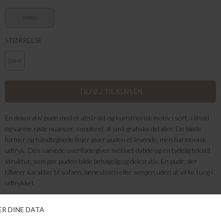
MIRO
STØRRELSE
33X45
En dekorativ pude med et abstrakt og kunstnerisk motiv i sort, råhvid
og varme røde nuancer, suppleret af små grafiske detaljer. De bløde
former og håndtegnede linjer giver puden et levende, men harmonisk
udtryk. Den vævede overflade giver motivet dybde og en tydelig tekstil
struktur, som gør puden både behagelig og dekorativ. En pude, der
tilfører karakter til sofaen, lænestolen eller sengen uden at virke tung i
udtrykket.
Farve: Miro
Kvalitet: 95% Bomuld og 5% Polyester