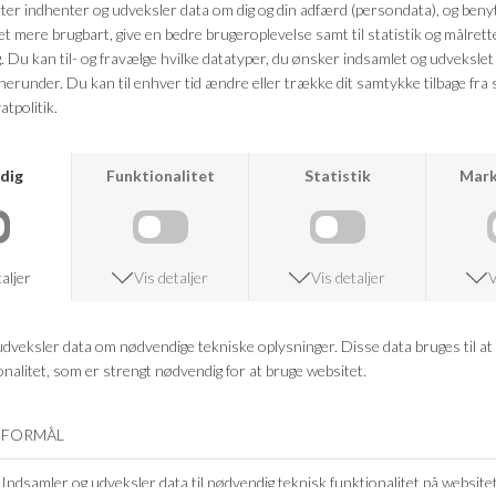
Mål: 33 x 45 cm
FRAGTFRI LEVERING
VED KØB OVER 500,-
RETURRET
14 DAGES RETURRET
KUNDESERVICE
+46 86 60 21 22
ANDRE KØBTE OGSÅ