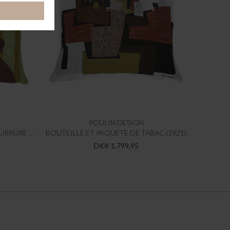
POULIN DESIGN
FEMME AU BÉRET ET COL EN FOURRURE (1937)
BOUTEILLE ET PAQUETE DE TABAC (1921)
DKK 1.799,95