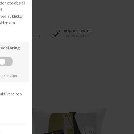
ter
RETURRET
KUNDESERVICE
14 DAGES RETURRET
+46 86 60 21 22