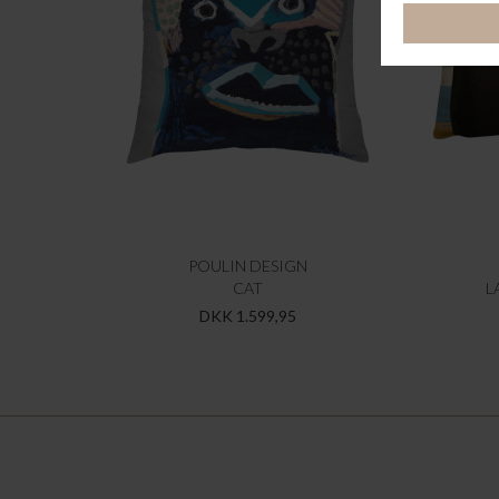
POULIN DESIGN
CAT
L
DKK 1.599,95