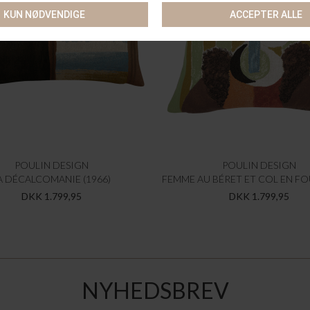
POULIN DESIGN
POULIN DESIGN
A DÉCALCOMANIE (1966)
DKK 1.799,95
DKK 1.799,95
NYHEDSBREV