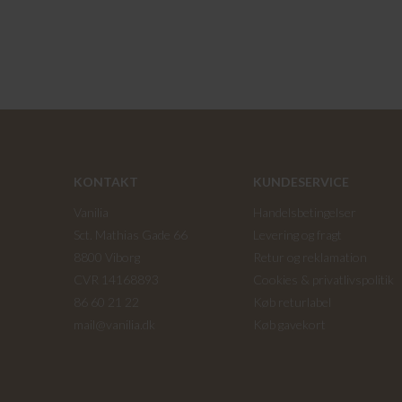
KONTAKT
KUNDESERVICE
Vanilia
Handelsbetingelser
Sct. Mathias Gade 66
Levering og fragt
8800 Viborg
Retur og reklamation
CVR 14168893
Cookies & privatlivspolitik
86 60 21 22
Køb returlabel
mail@vanilia.dk
Køb gavekort