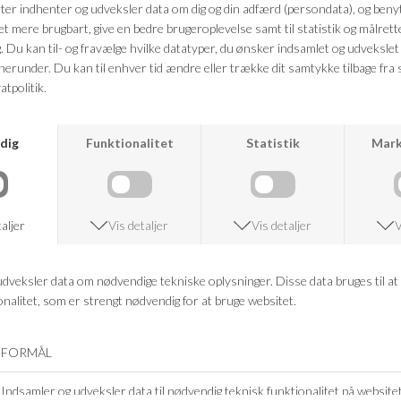
Kvalitet: 95% Bomuld og 5% Polyes
Mål: 45 x 45 cm
FRAGTFRI LEVERING
VED KØB OVER 500,-
ANDRE KØBTE OGSÅ