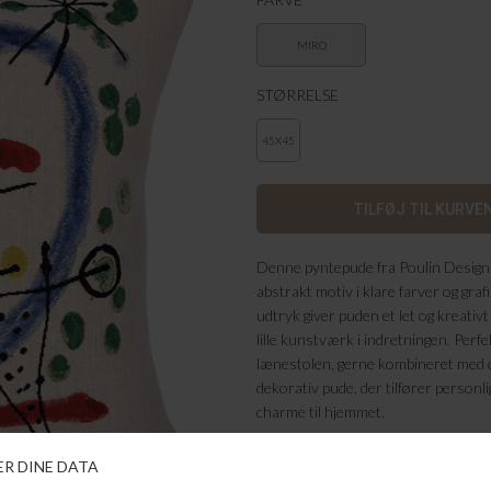
MIRO
STØRRELSE
45X45
Denne pyntepude fra Poulin Design 
abstrakt motiv i klare farver og graf
udtryk giver puden et let og kreativ
lille kunstværk i indretningen. Perfekt
lænestolen, gerne kombineret med 
dekorativ pude, der tilfører personl
charme til hjemmet.
Farve: Miro