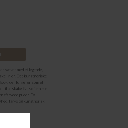
er vævet med et legende,
iske linjer. Det kunstneriske
t look, der fungerer som et
 til at skabe liv i sofaen eller
ensfarvede puder. En
ighed, farve og kunstnerisk