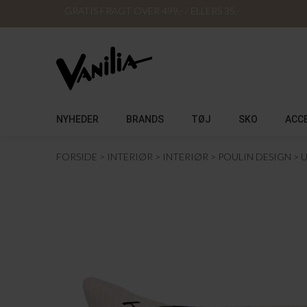
GRATIS FRAGT OVER 499,- / ELLERS 35,-
NYHEDER
BRANDS
TØJ
SKO
ACC
FORSIDE
INTERIØR
INTERIØR
POULIN DESIGN
U