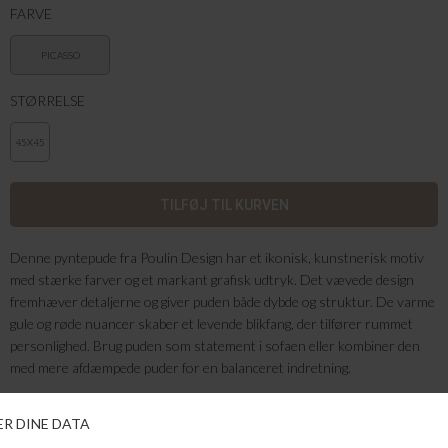
FARVE
PICASSO
STØRRELSE
45X45
Denne pyntepude fra Poulin Design har et ikonisk, kunstnerisk motiv
med stærke farver og et markant grafisk udtryk. Det vævede design
fremhæver detaljerne og giver puden både dybde og struktur. De varme
gule og røde nuancer skaber et levende blikfang, der tilfører rummet
personlighed. Brug puden som statement i sofaen eller kombiner den
med mere afdæmpede puder for en balanceret indretning.
Farve: Picasso
Kvalitet: 95% Bomuld og 5% Polyester