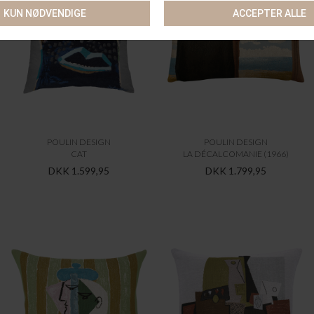
POULIN DESIGN
POULIN DESIGN
CAT
LA DÉCALCOMANIE (1966)
DKK 1.599,95
DKK 1.799,95