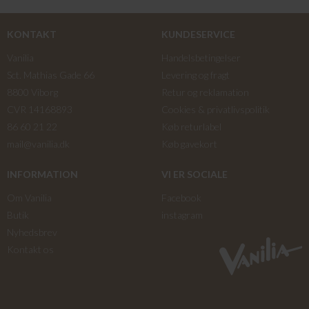
KONTAKT
KUNDESERVICE
Vanilia
Handelsbetingelser
Sct. Mathias Gade 66
Levering og fragt
8800 Viborg
Retur og reklamation
CVR 14168893
Cookies & privatlivspolitik
86 60 21 22
Køb returlabel
mail@vanilia.dk
Køb gavekort
INFORMATION
VI ER SOCIALE
Om Vanilia
Facebook
Butik
instagram
Nyhedsbrev
Kontakt os