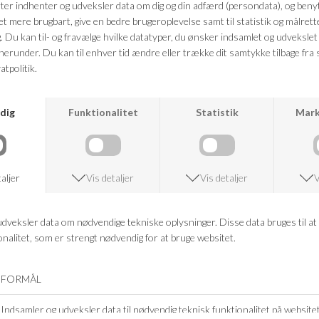
Mål: 45 x 45 cm
FRAGTFRI LEVERING
VED KØB OVER 500,-
RETURRET
14 DAGES RETURRET
KUNDESERVICE
+46 86 60 21 22
ANDRE KØBTE OGSÅ