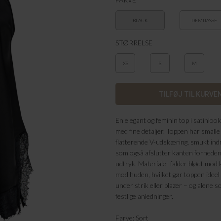
BLACK
DEMITASSE
STØRRELSE
XS
S
M
En elegant og feminin top i satinlo
med fine detaljer. Toppen har small
flatterende V-udskæring, smukt indr
som også afslutter kanten forneden o
udtryk. Materialet falder blødt mod 
mod huden, hvilket gør toppen ideel 
under strik eller blazer – og alene so
festlige anledninger.
Farve: Sort