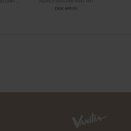
JXSAKAI BAGGY MW SHORTS R480 DNM LN
JXEMILY RAYA MW PANT PNT
DKK 449,95