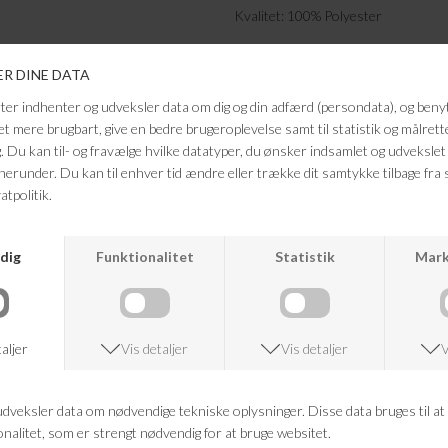
Kvalitet: 100% Polyester
FRAGTFRI LEVERING
VED KØB OVER 500,-
ANDRE KØBTE OGSÅ