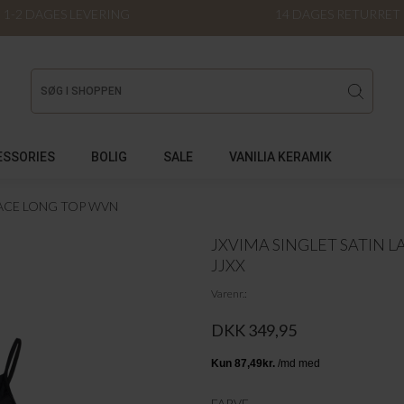
1-2 DAGES LEVERING
14 DAGES RETURRET
ESSORIES
BOLIG
SALE
VANILIA KERAMIK
LACE LONG TOP WVN
JXVIMA SINGLET SATIN 
JJXX
Varenr.
DKK 349,95
FARVE