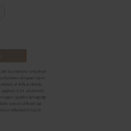
ok, der kombinerer enkelhed
e justerbare stropper og en
ammet af delikat blonde,
g giver et let, eksklusivt
kroppen og føles behageligt
både som et stilfuldt lag
m en sofistikeret top til