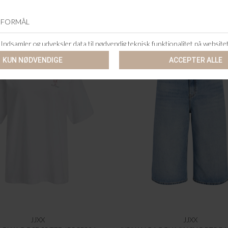
JJXX
JJXX