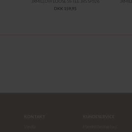
JXMILLOW LOOSE SS TEE JRS SP326
JXMIL
DKK 159,95
KONTAKT
KUNDESERVICE
Vanilia
Handelsbetingelser