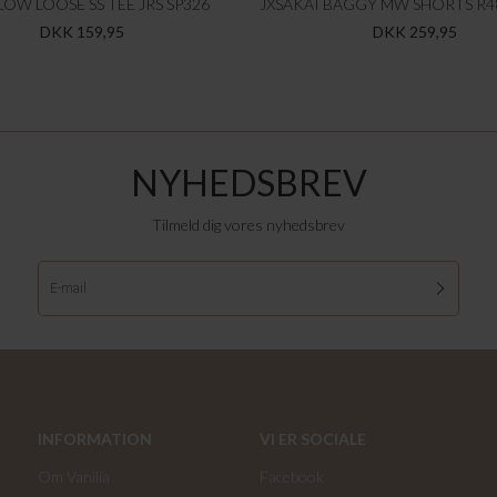
LOW LOOSE SS TEE JRS SP326
DKK 159,95
DKK 259,95
NYHEDSBREV
Tilmeld dig vores nyhedsbrev
INFORMATION
VI ER SOCIALE
Om Vanilia
Facebook