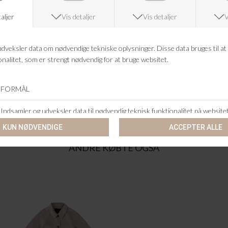
FRAGTFRI LEVERING
VED KØB OVER 500,-
RETURRET
14 DAGES RETURRET
KUNDESERVICE
+46 86 60 21 22
ANDRE KØBTE OGSÅ