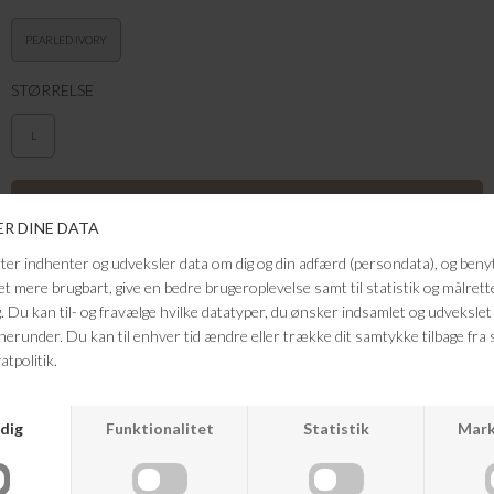
PEARLED IVORY
STØRRELSE
L
Denne ribstrikkede T-shirt i offwhite er en tidløs basisfavorit med et
rent og minimalistisk udtryk. Den har en tætsiddende, men komfortabel
pasform og korte ærmer, der giver et feminint og enkelt look. Den bløde
ribkvalitet sikrer god bevægelighed og gør toppen behagelig at have på
hele dagen. T-shirten fungerer perfekt både alene og som lag-på-lag
under skjorter, strik eller jakker og er et uundværligt element i enhver
garderobe.
Farve: Pearled Ivory
Kvalitet: 48% bomuld, 48% modal, 4%elastan