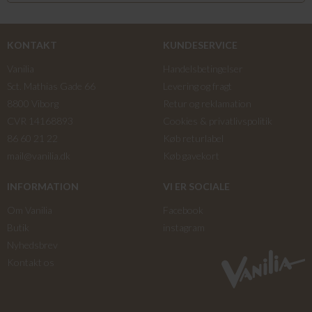
KONTAKT
KUNDESERVICE
Vanilia
Handelsbetingelser
Sct. Mathias Gade 66
Levering og fragt
8800 Viborg
Retur og reklamation
CVR 14168893
Cookies & privatlivspolitik
86 60 21 22
Køb returlabel
mail@vanilia.dk
Køb gavekort
INFORMATION
VI ER SOCIALE
Om Vanilia
Facebook
Butik
instagram
Nyhedsbrev
Kontakt os