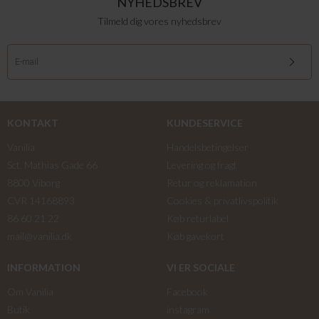
NYHEDSBREV
Tilmeld dig vores nyhedsbrev
KONTAKT
KUNDESERVICE
Vanilia
Handelsbetingelser
Sct. Mathias Gade 66
Levering og fragt
8800 Viborg
Retur og reklamation
CVR 14168893
Cookies & privatlivspolitik
86 60 21 22
Køb returlabel
mail@vanilia.dk
Køb gavekort
INFORMATION
VI ER SOCIALE
Om Vanilia
Facebook
Butik
instagram