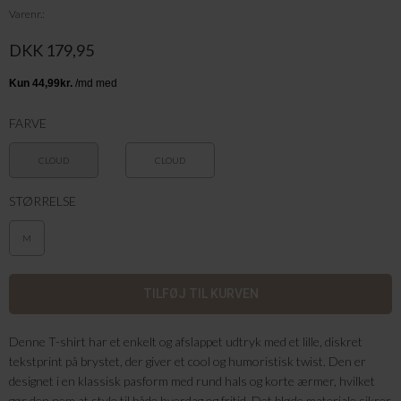
Varenr.
DKK 179,95
FARVE
CLOUD
CLOUD
DANCER/RUNNING
DANCER/WHY
STØRRELSE
CHOOSE
M
Denne T-shirt har et enkelt og afslappet udtryk med et lille, diskret
tekstprint på brystet, der giver et cool og humoristisk twist. Den er
designet i en klassisk pasform med rund hals og korte ærmer, hvilket
gør den nem at style til både hverdag og fritid. Det bløde materiale sikrer