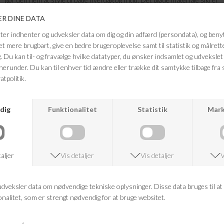
god komfort hele dagen, mens det minimalistiske design gør T-shirten
perfekt til både jeans, shorts eller under en blazer for et mere casual
chic look.
Farve: Cloud dancer
Kvalitet: 100% bomuld
FRAGTFRI LEVERING
VED KØB OVER 500,-
RETURRET
14 DAGES RETURRET
KUNDESERVICE
+46 86 60 21 22