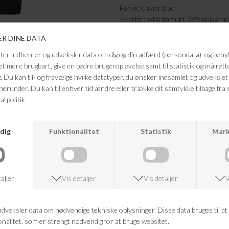
Farve: Caviar black
Kvalitet: 64% bomuld, 36% polyamid
FRAGTFRI LEVERING
VED KØB OVER 500,-
ANDRE KØBTE OGSÅ