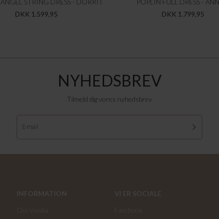
ANGEL STRING DRESS - DORRIT
POPLIN FULL DRESS - ANN
DKK 1.599,95
DKK 1.799,95
NYHEDSBREV
Tilmeld dig vores nyhedsbrev
INFORMATION
VI ER SOCIALE
Om Vanilia
Facebook