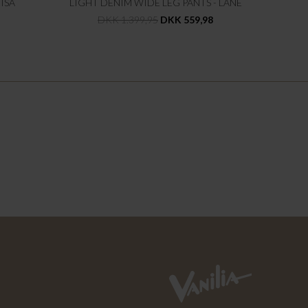
ISA
LIGHT DENIM WIDE LEG PANTS - LANE
DKK 1.399,95
DKK 559,98