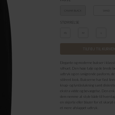
CAVIAR BLACK
SAND
STØRRELSE
XS
M
L
Elegante og moderne bukser i klassis
silhuet. Den høje talje og de brede b
udtryk og en smigrende pasform, der 
stilrent look. Bukserne har fast lin
knap- og lynlåslukning samt diskrete 
ekstra vidde og bevægelse. Den enkle
dem nemme at style både til hverda
en skjorte eller blazer for et skarpt o
et mere afslappet udtryk.