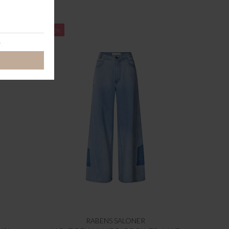
-60%
RABENS SALONER