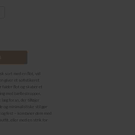
k sort med en flot, vid
en giver et sofistikeret
falder flot og skaber et
ning med bæltestropper,
læg foran, der tilføjer
 og minimalistiske stil gør
g og fest – kombiner dem med
utfit, eller med en strik for