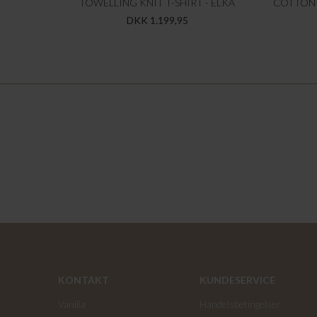
TOWELLING KNIT T-SHIRT - ELKA
COTTON 
DKK 1.199,95
KONTAKT
KUNDESERVICE
Vanilia
Handelsbetingelser