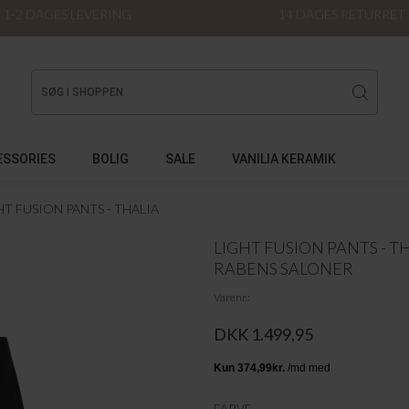
1-2 DAGES LEVERING
14 DAGES RETURRET
ESSORIES
BOLIG
SALE
VANILIA KERAMIK
HT FUSION PANTS - THALIA
LIGHT FUSION PANTS - T
RABENS SALONER
Varenr.
DKK 1.499,95
FARVE