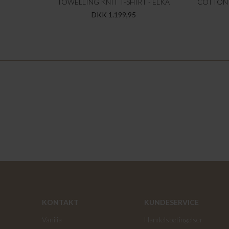
TOWELLING KNIT T-SHIRT - ELKA
COTTON 
DKK 1.199,95
KONTAKT
KUNDESERVICE
Vanilia
Handelsbetingelser