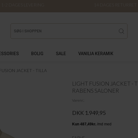
1-2 DAGES LEVERING
14 DAGES RETURRET
ESSORIES
BOLIG
SALE
VANILIA KERAMIK
FUSION JACKET - TILLA
LIGHT FUSION JACKET - T
RABENS SALONER
Varenr.
DKK 1.949,95
FARVE