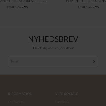
ANGEL STRING DRESS - DORRIT
POPLIN FULL DRESS - ANN
DKK 1.599,95
DKK 1.799,95
NYHEDSBREV
Tilmeld dig vores nyhedsbrev
INFORMATION
VI ER SOCIALE
Om Vanilia
Facebook