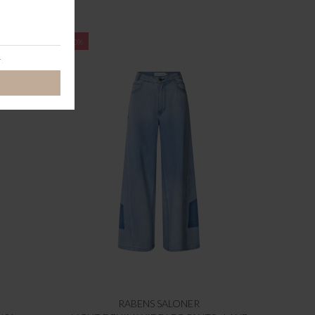
-60%
RABENS SALONER