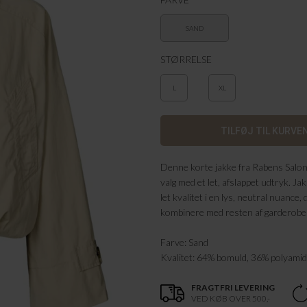
SAND
STØRRELSE
L
XL
Denne korte jakke fra Rabens Salon
valg med et let, afslappet udtryk. Ja
let kvalitet i en lys, neutral nuance,
kombinere med resten af garderobe
Farve: Sand
Kvalitet: 64% bomuld, 36% polyamid
FRAGTFRI LEVERING
VED KØB OVER 500,-