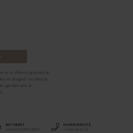
er er et stilrent og moderne
kken er designet i en blød og
 der gør den nem at
n.
RETURRET
KUNDESERVICE
14 DAGES RETURRET
+46 86 60 21 22