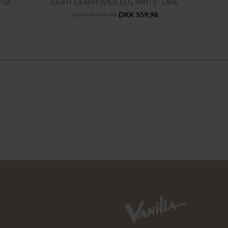
ISA
LIGHT DENIM WIDE LEG PANTS - LANE
DKK 1.399,95
DKK 559,98