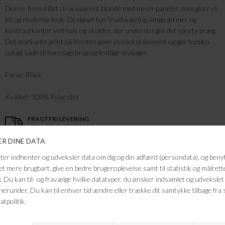
Den er fremstillet i transparent blonde med mesh-paneler, som giver et
let og moderne look. Designet har V-udskæring, lange ærmer og
kontrastkanter ved hals og skuldre, der understreger det sporty præg.
Det markante print på fronten giver et cool statement og gør toppen
oplagt både til hverdagsbrug og festlige stylinger.
Farve: Black
Kvalitet: 100% Polyester
FRAGTFRI LEVERING
VED KØB OVER 500,-
RETURRET
14 DAGES RETURRET
KUNDESERVICE
+46 86 60 21 22