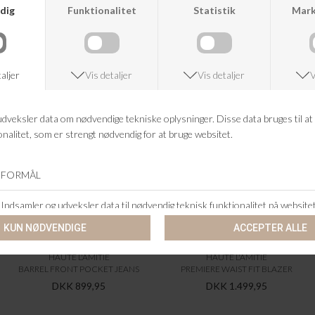
ANDRE KØBTE OGSÅ
HAUTE L'AMITIÉ
HAUTE L'AMITIÉ
BARREL FRONT POCKET JEANS
PREMIERE WAIST FIT BLAZER
DKK 899,95
DKK 1.499,95