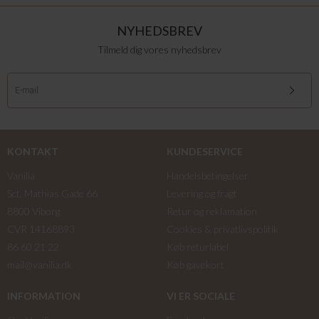
NYHEDSBREV
Tilmeld dig vores nyhedsbrev
KONTAKT
KUNDESERVICE
Vanilia
Handelsbetingelser
Sct. Mathias Gade 66
Levering og fragt
8800 Viborg
Retur og reklamation
CVR 14168893
Cookies & privatlivspolitik
86 60 21 22
Køb returlabel
mail@vanilia.dk
Køb gavekort
INFORMATION
VI ER SOCIALE