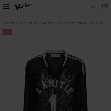
0
FORSIDE
BLUSE
BLUSE
HAUTE L'AMITIÉ
LACE FOOTBALL V- BLOUSE
-40%