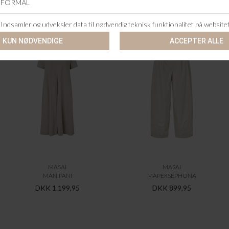
ANDRE KØBTE OGSÅ
MASAI
MASAI
MANIPANI
MAPERSEPHONA
DKK 1.199,95
DKK 899,95