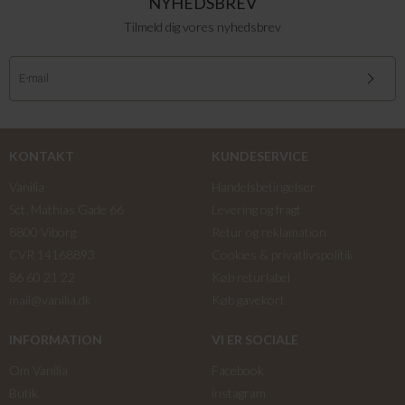
NYHEDSBREV
Tilmeld dig vores nyhedsbrev
KONTAKT
KUNDESERVICE
Vanilia
Handelsbetingelser
Sct. Mathias Gade 66
Levering og fragt
8800 Viborg
Retur og reklamation
CVR 14168893
Cookies & privatlivspolitik
86 60 21 22
Køb returlabel
mail@vanilia.dk
Køb gavekort
INFORMATION
VI ER SOCIALE
Om Vanilia
Facebook
Butik
instagram