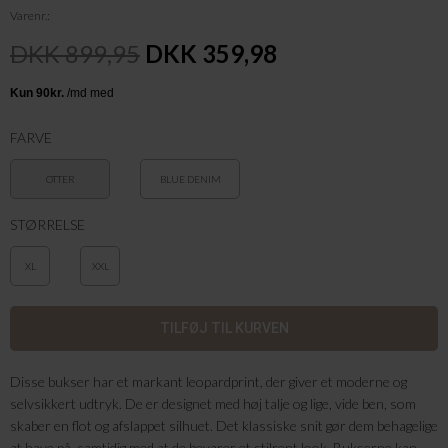
Varenr.
DKK 899,95
DKK 359,98
FARVE
OTTER
BLUE DENIM
STØRRELSE
XL
XXL
Disse bukser har et markant leopardprint, der giver et moderne og
selvsikkert udtryk. De er designet med høj talje og lige, vide ben, som
skaber en flot og afslappet silhuet. Det klassiske snit gør dem behagelige
at have på, samtidig med at de bevarer et stilrent look. Bukserne kan