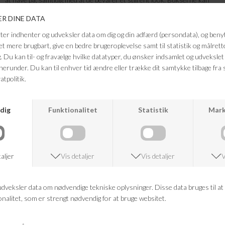
nemt styles med en enkel top eller strik for et balanceret outfit, eller
kombineres med en skjorte eller blazer for et mere gennemført og
fashion-forward udtryk.
Farve: Otter
Kvalitet: 97% bomuld, 3% elastan
FRAGTFRI LEVERING
VED KØB OVER 500,-
RETURRET
14 DAGES RETURRET
KUNDESERVICE
+46 86 60 21 22