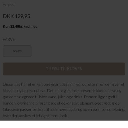
Varenr.
DKK 129,95
FARVE
BONDI
Disse glas har et enkelt og elegant design med lodrette riller, der giver et
klassisk og tidløst udtryk. Det klare glas fremhæver drikkens farve og
gør dem velegnede til både vand, juice og drinks. Formen ligger godt i
hånden, og rillerne tilfører både et dekorativt element og et godt greb.
Glassene passer perfekt til både hverdagsbrug og en pæn borddækning,
hvor der ønskes et let og stilrent look.