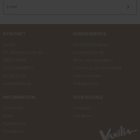
KONTAKT
KUNDESERVICE
Vanilia
Handelsbetingelser
Sct. Mathias Gade 66
Levering og fragt
8800 Viborg
Retur og reklamation
CVR 14168893
Cookies & privatlivspolitik
86 60 21 22
Køb returlabel
mail@vanilia.dk
Køb gavekort
INFORMATION
VI ER SOCIALE
Om Vanilia
Facebook
Butik
instagram
Nyhedsbrev
Kontakt os