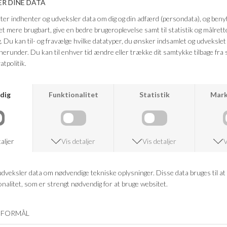
Farve: Bondi
Bredde: 75,5 mm
Højde: 83 mm
Vægt: 175 g
Volumen: 180 ml
FRAGTFRI LEVERING
VED KØB OVER 500,-
RETURRET
14 DAGES RETURRET
KUNDESERVICE
+46 86 60 21 22
ANDRE KØBTE OGSÅ