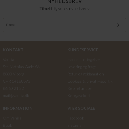
NYHEDSBREV
Tilmeld dig vores nyhedsbrev
KONTAKT
KUNDESERVICE
Vanilia
Handelsbetingelser
Sct. Mathias Gade 66
Levering og fragt
8800 Viborg
Retur og reklamation
CVR 14168893
Cookies & privatlivspolitik
86 60 21 22
Køb returlabel
mail@vanilia.dk
Køb gavekort
INFORMATION
VI ER SOCIALE
Om Vanilia
Facebook
Butik
instagram