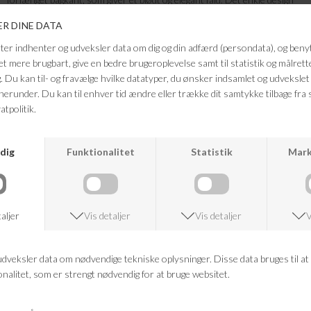
gør den nem at style både til hverdagsbrug og mere formelle looks. Brug
den med jeans for et afslappet outfit eller med skræddersyede bukser
for et mere stilrent og sofistikeret udtryk.
Farve: White
Kvalitet: 78% Bomuld, 20% Polyamid, 2% Elastan
FRAGTFRI LEVERING
VED KØB OVER 500,-
RETURRET
14 DAGES RETURRET
KUNDESERVICE
+46 86 60 21 22