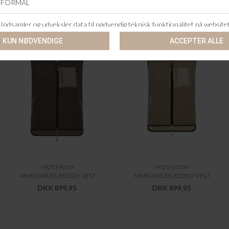
ANDRE KØBTE OGSÅ
MOS MOSH
MOS MOSH
MMROWE EIL REDDY VEST
MMROWE EIL REDDY VEST
DKK 899,95
DKK 899,95