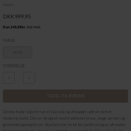
Varenr.
DKK 999,95
FARVE
WHITE
STØRRELSE
S
L
Denne hvide skjorte har et klassisk og afslappet udtryk med et
moderne twist. Den er designet med traditionel krave, lange ærmer og
gennemknapning foran. Skjorten har en let løs pasform og en afrundet,
forlænget bagkant, som giver et blødt og elegant fald. Det enkle design