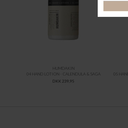
HUMDAKIN
04 HAND LOTION - CALENDULA & SAGA
05 HAN
DKK 239,95