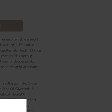
er en praktisk løsning til
 i hverdagen. Den milde
g efterlader huden blød og
giver en frisk og rolig
 valg for dig, der ønsker
re bæredygtigt alternativ.
h Sulfosuccinate, Glycerin,
 Seed Oil Glycereth-8
e Glycol, PEG-200
thenol, Betula Alba Leaf
ract, PEG-7 Glyceryl
nate, Sodium Benzoate,