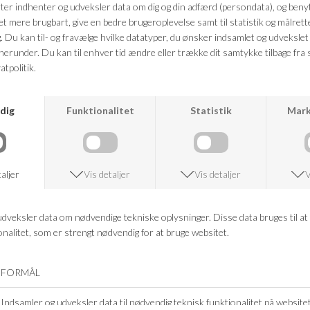
Phenoxyethanol, Lactic Acid, Potassi
Parfum.
FRAGTFRI LEVERING
VED KØB OVER 500,-
ANDRE KØBTE OGSÅ