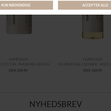
HUMDAKIN
HUMDAKIN
D LOTION - RHUBARB & BIRCH
DKK 239,95
DKK 169,95
NYHEDSBREV