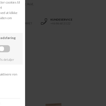
um Sorbate, Citric Acid,
RETURRET
KUNDESERVICE
14 DAGES RETURRET
+46 86 60 21 22