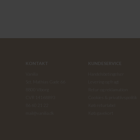
KONTAKT
KUNDESERVICE
Vanilia
Handelsbetingelser
Sct. Mathias Gade 66
Levering og fragt
8800 Viborg
Retur og reklamation
CVR 14168893
Cookies & privatlivspolitik
86 60 21 22
Køb returlabel
mail@vanilia.dk
Køb gavekort