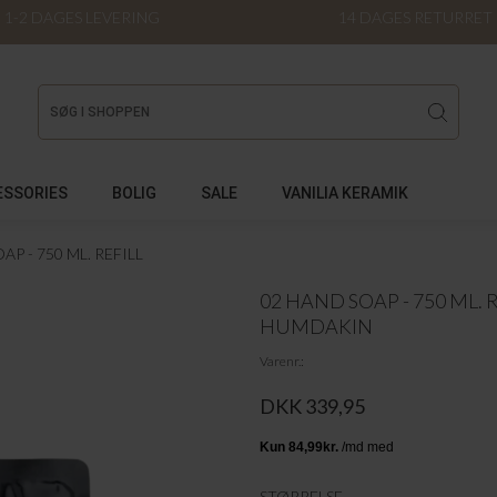
1-2 DAGES LEVERING
14 DAGES RETURRET
ESSORIES
BOLIG
SALE
VANILIA KERAMIK
AP - 750 ML. REFILL
02 HAND SOAP - 750 ML. 
HUMDAKIN
Varenr.
DKK 339,95
STØRRELSE