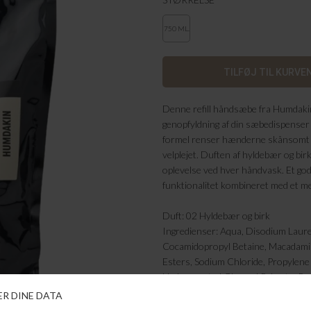
750 ML.
Denne refill håndsæbe fra Humdakin 
genopfyldning af din sæbedispenser
formel renser hænderne skånsomt o
velplejet. Duften af hyldebær og birk 
oplevelse ved hver håndvask. Et godt
funktionalitet kombineret med et me
Duft: 02 Hyldebær og birk
Ingredienser: Aqua, Disodium Lauret
Cocamidopropyl Betaine, Macadamia
Esters, Sodium Chloride, Propylen
Hydrogenated Glyceryl Palmate, Pan
Extract, Sambucus Nigra Flower Ext
Cocoate, Tetrasodium Iminodisucci