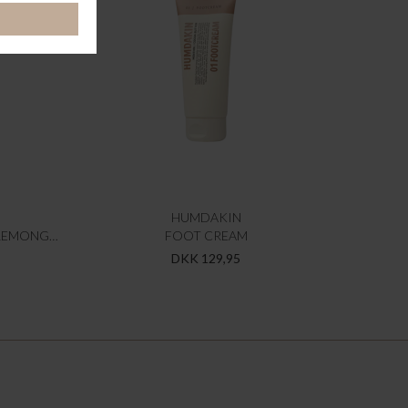
HUMDAKIN
03 UNIVERSAL CLEANER - WILD LEMONGRASS & NETTLE
FOOT CREAM
DKK 129,95