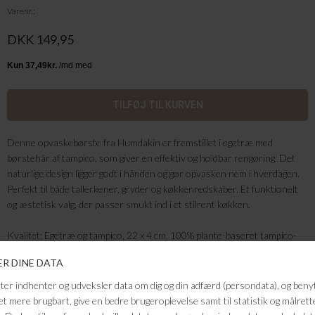
Varenr.
DKK 149,95
Denne opvaskebørste fra Humdakin er fremstillet i egetræ med
børstehår af tampico, som giver en effektiv og holdbar rengøring. Det
naturlige design ligger godt i hånden og gør opvasken nem i hverdagen.
Perfekt til både tallerkener, gryder og køkkenredskaber. Et funktionelt
og æstetisk valg, der passer smukt ind i et stilrent køkken.
Kvalitet:
Egetræ og tampico, 22 x 4 c
m,
100% plante-baseret tampico-
hår
FRAGTFRI LEVERING
VED KØB OVER 500,-