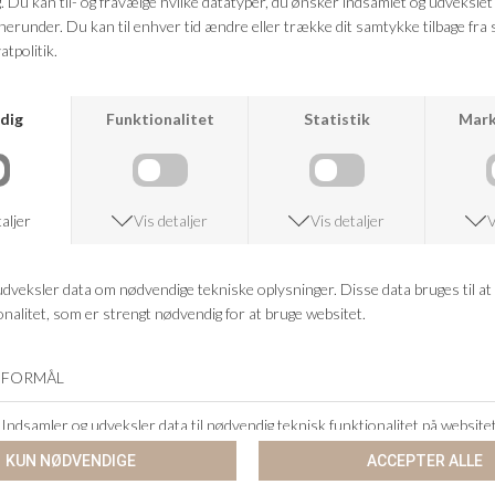
RETURRET
14 DAGES RETURRET
KUNDESERVICE
+46 86 60 21 22
ANDRE KØBTE OGSÅ