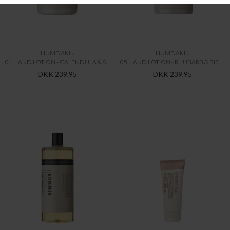
HUMDAKIN
HUMDAKIN
04 HAND LOTION - CALENDULA & SAGA
05 HAND LOTION - RHUBARB & BIRCH
DKK 239,95
DKK 239,95