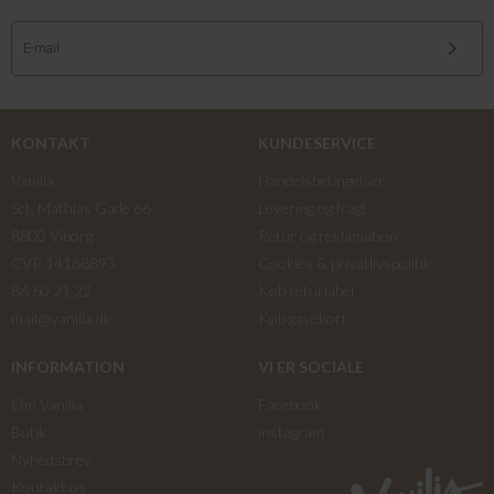
KONTAKT
KUNDESERVICE
Vanilia
Handelsbetingelser
Sct. Mathias Gade 66
Levering og fragt
8800 Viborg
Retur og reklamation
CVR 14168893
Cookies & privatlivspolitik
86 60 21 22
Køb returlabel
mail@vanilia.dk
Køb gavekort
INFORMATION
VI ER SOCIALE
Om Vanilia
Facebook
Butik
instagram
Nyhedsbrev
Kontakt os