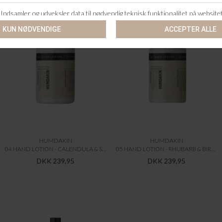
HUMDAKIN
HUMDAKIN
04 HAND LOTION - CALENDULA & SAGA
05 HAND LOTION - RHUBARB & BIRCH
DKK 239,95
DKK 239,95