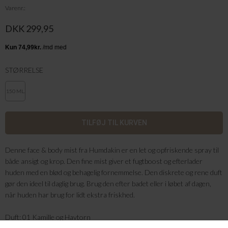
Varenr.
DKK 299,95
STØRRELSE
150 ML.
Denne face & body mist fra Humdakin er en let og opfriskende spray til
både ansigt og krop. Den fine mist giver et fugtboost og efterlader
huden med en blød og behagelig fornemmelse. Den diskrete og rene duft
gør den ideel til daglig brug. Brug den efter badet eller i løbet af dagen,
når huden har brug for lidt ekstra friskhed.
Duft: 01 Kamille og Havtorn