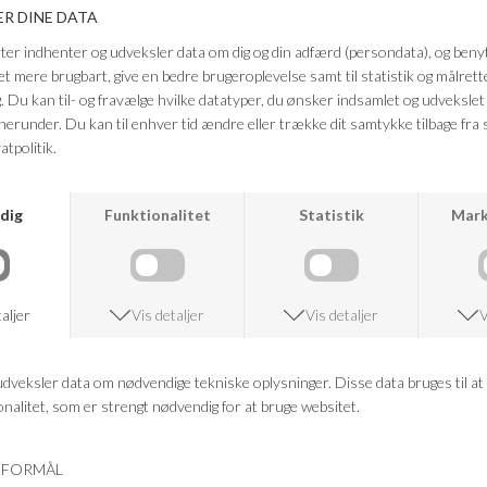
Hold flasken ca. 20–30 cm fra ansigtet og luk øjnene. Spray jævnt på ren
hud for et forfriskende boost, eller oven på makeup for at fiksere og
fugte huden i løbet af dagen. Påfør igen efter behov for øjeblikkelig
friskhed og en strålende glød. Undgå kontakt med øjnene.
FRAGTFRI LEVERING
VED KØB OVER 500,-
RETURRET
14 DAGES RETURRET
KUNDESERVICE
+46 86 60 21 22
ANDRE KØBTE OGSÅ