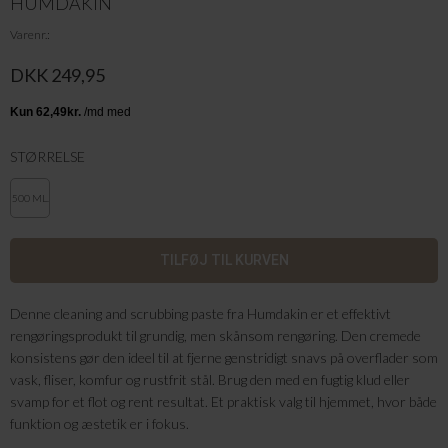
HUMDAKIN
Varenr.
DKK 249,95
STØRRELSE
500 ML.
Denne cleaning and scrubbing paste fra Humdakin er et effektivt
rengøringsprodukt til grundig, men skånsom rengøring. Den cremede
konsistens gør den ideel til at fjerne genstridigt snavs på overflader som
vask, fliser, komfur og rustfrit stål. Brug den med en fugtig klud eller
svamp for et flot og rent resultat. Et praktisk valg til hjemmet, hvor både
funktion og æstetik er i fokus.