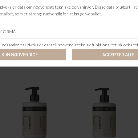
RETURRET
14 DAGES RETURRET
KUNDESERVICE
+46 86 60 21 22
ANDRE KØBTE OGSÅ