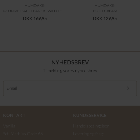
HUMDAKIN
HUMDAKIN
03 UNIVERSAL CLEANER - WILD LEMONGRASS & NETTLE
FOOT CREAM
DKK 169,95
DKK 129,95
NYHEDSBREV
Tilmeld dig vores nyhedsbrev
KONTAKT
KUNDESERVICE
Vanilia
Handelsbetingelser
Sct. Mathias Gade 66
Levering og fragt