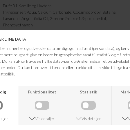
Duft: 01 Kamille og Havtorn
Ingredienser: Aqua, Calcium Carbonate, Cocamidopropyl Betaine,
Lavandula Angustifolia Oil, 2-brom-2-nitro-1,3-propanediol,
Phenoxyethanon
Sådan bruges den:
Påfør forsigtigt pastaen på din rengøringssvamp og skrub overfladen.
Test på et lille, ikke-synligt område.
Fugt den overflade, der skal rengøres, og brug en svamp eller klud til at
rengøre.
Vi anbefaler ikke at rengøre malede overflader!
For optimal effekt skal der være et tyndt lag af produktet på den
beskidte overflade, som reagerer med snavset.
Skyl godt med vand eller en fugtig klud. Poler derefter med en ren, tør
klud.
Når produktet er tørt, frisk det op med en dråbe vand.
FRAGTFRI LEVERING
VED KØB OVER 500,-