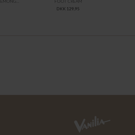
03 UNIVERSAL CLEANER - WILD LEMONGRASS & NETTLE
FOOT CREAM
DKK 129,95