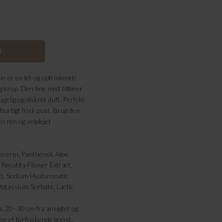
n er en let og opfriskende
 krop. Den fine mist tilfører
gelig og diskret duft. Perfekt
t hurtigt frisk pust. Brug den
en ren og velplejet
ycerin, Panthenol, Aloe
Recutita Flower Extract,
t, Sodium Hyaluronate,
otassium Sorbate, Lactic
. 20–30 cm fra ansigtet og
or et forfriskende boost,