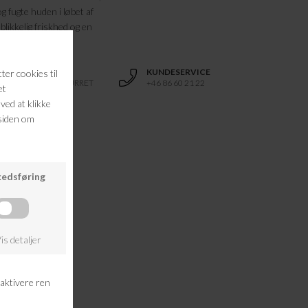
g fugte huden i løbet af
blikkelig friskhed og en
øjnene.
RETURRET
KUNDESERVICE
14 DAGES RETURRET
+46 86 60 21 22