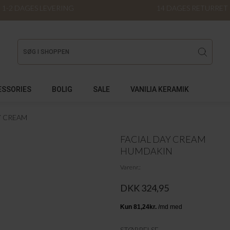
1-2 DAGES LEVERING
14 DAGES RETURRET
ESSORIES
BOLIG
SALE
VANILIA KERAMIK
Y CREAM
FACIAL DAY CREAM
HUMDAKIN
Varenr.
DKK 324,95
STØRRELSE