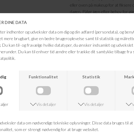
eller oven på makeup for at fiksere o
dagen. Påfør igen efter behov for øje
strålende glød. Undgå kontakt med 
FRAGTFRI LEVERING
VED KØB OVER 500,-
ANDRE KØBTE OGSÅ