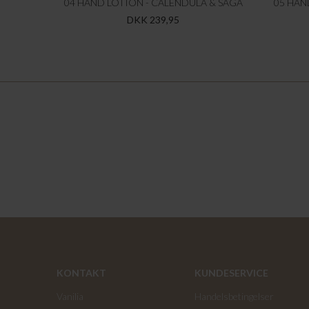
04 HAND LOTION - CALENDULA & SAGA
05 HAN
DKK 239,95
KONTAKT
KUNDESERVICE
Vanilia
Handelsbetingelser