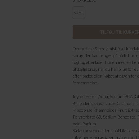
50 ML.
Denne face & body mist fra Humdaki
spray, der kan bruges på både hud og
fugt og efterlader huden med en beha
til daglig brug, når du har brug for e
efter badet eller i løbet af dagen for 
fornemmelse.
Ingredienser: Aqua, Sodium PCA, Gl
Barbadensis Leaf Juice, Chamomilla 
Hippophae Rhamnoides Fruit Extrac
Polysorbate 80, Sodium Benzoate, P
Acid, Parfum.
Sådan anvendes den: Hold flasken ca
luk øjnene. Spray jævnt på ren hud f