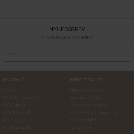
NYHEDSBREV
Tilmeld dig vores nyhedsbrev
KONTAKT
KUNDESERVICE
Vanilia
Handelsbetingelser
Sct. Mathias Gade 66
Levering og fragt
8800 Viborg
Retur og reklamation
CVR 14168893
Cookies & privatlivspolitik
86 60 21 22
Køb returlabel
mail@vanilia.dk
Køb gavekort