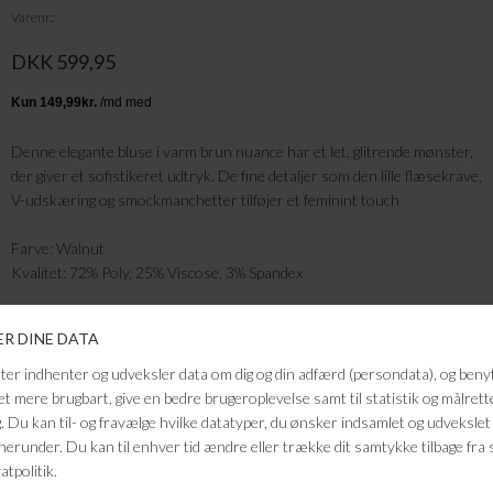
Varenr.
DKK 599,95
Denne elegante bluse i varm brun nuance har et let, glitrende mønster,
der giver et sofistikeret udtryk. De fine detaljer som den lille flæsekrave,
V-udskæring og smockmanchetter tilføjer et feminint touch
Farve: Walnut
Kvalitet: 72% Poly, 25% Viscose, 3% Spandex
FRAGTFRI LEVERING
VED KØB OVER 500,-
RETURRET
14 DAGES RETURRET
KUNDESERVICE
+46 86 60 21 22