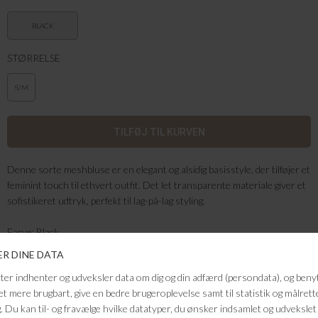
BLACK
STØRRELSE
S/M
Denne sorte meshbluse er en elegant og alsidig basisstyle, der tilføjer et
feminint touch til ethvert outfit. Det let transparente materiale giver et
sofistikeret udtryk, perfekt til lag-på-lag styling.
Farve: Black
Kvalitet: 64% Viscose, 17% Polyester, 14% Nylon, 5% Elastane
FRAGTFRI LEVERING
VED KØB OVER 500,-