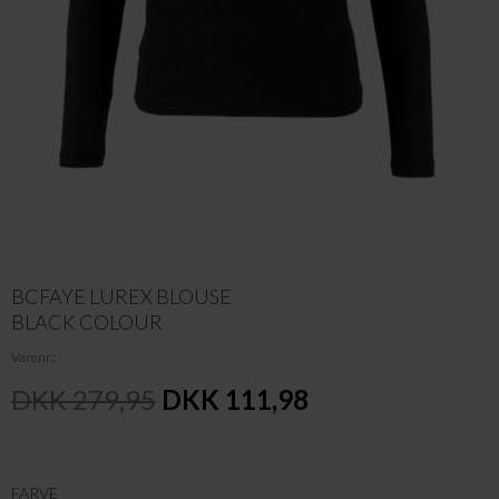
BCFAYE LUREX BLOUSE
BLACK COLOUR
Varenr.
DKK 279,95
DKK 111,98
FARVE