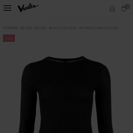
0
FORSIDE
BLUSE
BLUSE
BLACK COLOUR
BCFAYE LUREX BLOUSE
-60%