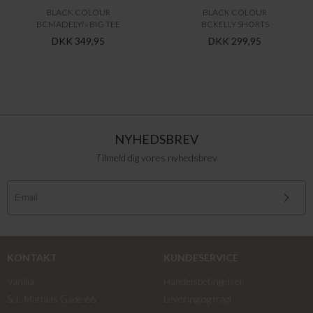
BLACK COLOUR
BLACK COLOUR
BCMADELYN BIG TEE
BCKELLY SHORTS
DKK 349,95
DKK 299,95
NYHEDSBREV
Tilmeld dig vores nyhedsbrev
KONTAKT
KUNDESERVICE
Vanilia
Handelsbetingelser
Sct. Mathias Gade 66
Levering og fragt