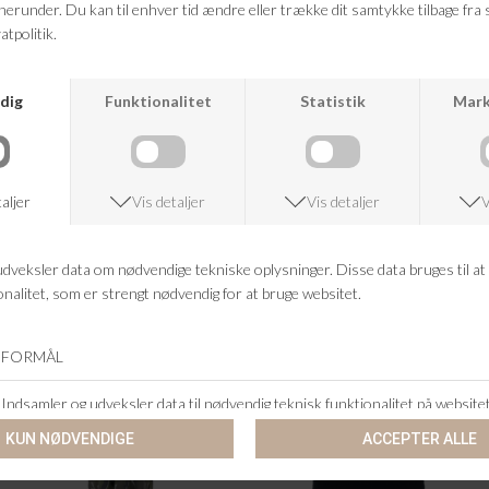
RETURRET
14 DAGES RETURRET
KUNDESERVICE
+46 86 60 21 22
ANDRE KØBTE OGSÅ