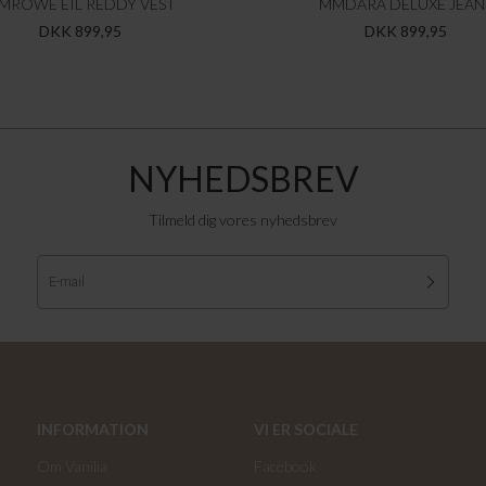
MROWE EIL REDDY VEST
MMDARA DELUXE JEAN
DKK 899,95
DKK 899,95
NYHEDSBREV
Tilmeld dig vores nyhedsbrev
INFORMATION
VI ER SOCIALE
Om Vanilia
Facebook