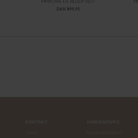
MMROWE EIL REDDY VEST
M
DKK 899,95
KONTAKT
KUNDESERVICE
Vanilia
Handelsbetingelser