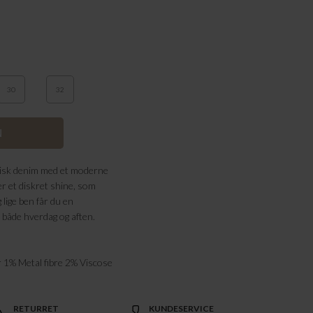
30
32
sisk denim med et moderne
ver et diskret shine, som
g lige ben får du en
l både hverdag og aften.
 1% Metal fibre 2% Viscose
RETURRET
KUNDESERVICE