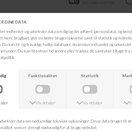
VED KØB OVER 500,-
ANDRE KØBTE OGSÅ