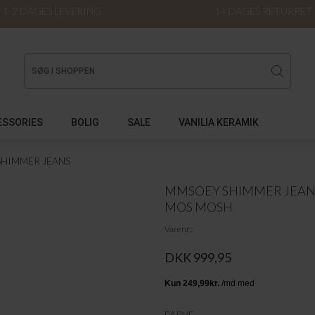
1-2 DAGES LEVERING
14 DAGES RETURRET
ESSORIES
BOLIG
SALE
VANILIA KERAMIK
HIMMER JEANS
MMSOEY SHIMMER JEAN
MOS MOSH
Varenr.
DKK 999,95
FARVE