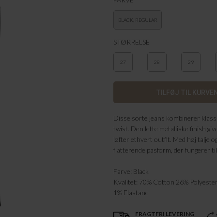
BLACK, REGULAR
STØRRELSE
27
28
29
Disse sorte jeans kombinerer klas
twist. Den lette metalliske finish gi
løfter ethvert outfit. Med høj talje o
flatterende pasform, der fungerer ti
Farve: Black
Kvalitet: 70% Cotton 26% Polyester
1% Elastane
FRAGTFRI LEVERING