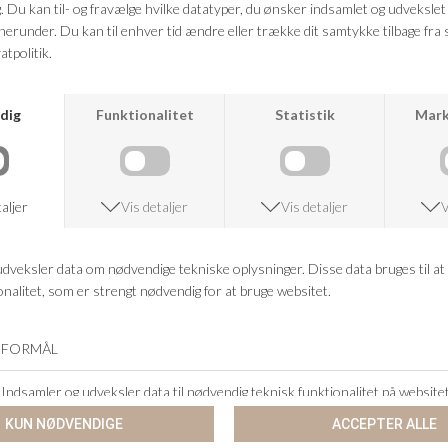
VED KØB OVER 500,-
RETURRET
14 DAGES RETURRET
KUNDESERVICE
+46 86 60 21 22
ANDRE KØBTE OGSÅ