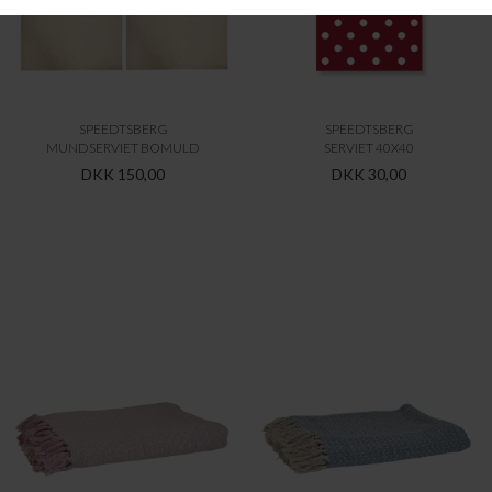
SPEEDTSBERG
SPEEDTSBERG
MUNDSERVIET BOMULD
SERVIET 40X40
DKK 150,00
DKK 30,00