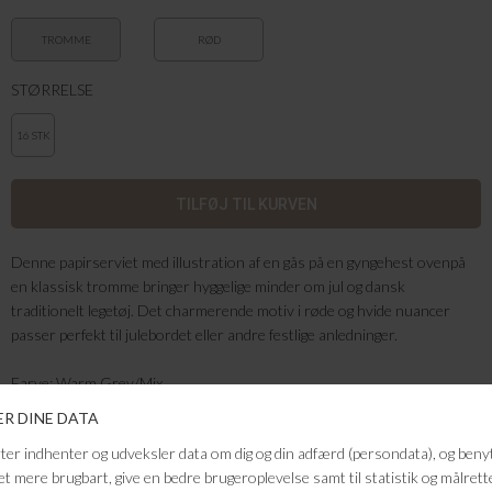
TROMME
RØD
STØRRELSE
16 STK
Denne papirserviet med illustration af en gås på en gyngehest ovenpå
en klassisk tromme bringer hyggelige minder om jul og dansk
traditionelt legetøj. Det charmerende motiv i røde og hvide nuancer
passer perfekt til julebordet eller andre festlige anledninger.
Farve: Warm Grey/Mix
Kvalitet: papir
Mål: 40x40
FRAGTFRI LEVERING