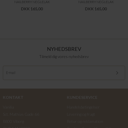
NAILBERRY NEGLELAK
NAILBERRY NEGLELAK
DKK 165,00
DKK 165,00
NYHEDSBREV
Tilmeld dig vores nyhedsbrev
KONTAKT
KUNDESERVICE
Vanilia
Handelsbetingelser
Sct. Mathias Gade 66
Levering og fragt
8800 Viborg
Retur og reklamation