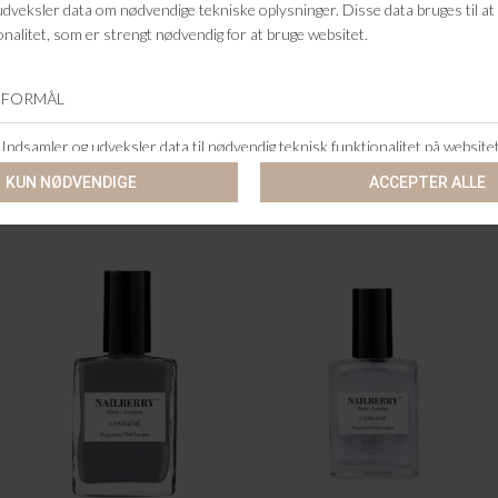
KUNDESERVICE
+46 86 60 21 22
ANDRE KØBTE OGSÅ