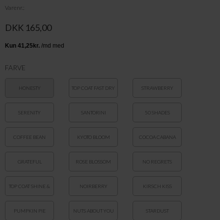
Varenr.
DKK 165,00
FARVE
HONESTY
TOP COAT FAST DRY
STRAWBERRY
SERENITY
SANTORINI
50 SHADES
COFFEE BEAN
KYOTO BLOOM
COCOA CABANA
GRATEFUL
ROSE BLOSSOM
NO REGRETS
TOP COAT SHINE &
NOIRBERRY
KIRSCH KISS
BREATHE
PUMPKIN PIE
NUTS ABOUT YOU
STARDUST