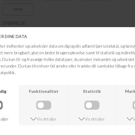
STONE
STØRRELSE
15 ML
Smuk neglelak fra Nailberry. Neglelakken er vegansk, uden alkohol og
animalske ingredienser.
Farve: Honesty
Størrelse: 15 ML
FRAGTFRI LEVERING
VED KØB OVER 500,-
RETURRET
14 DAGES RETURRET