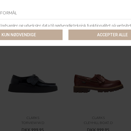
ANDRE KØBTE OGSÅ
CLARKS
CLARKS
TORVIEW W D
CLEYHILL BOAT. D
DKK 999,95
DKK 999,95