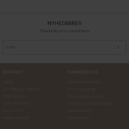
NYHEDSBREV
Tilmeld dig vores nyhedsbrev
KONTAKT
KUNDESERVICE
Vanilia
Handelsbetingelser
Sct. Mathias Gade 66
Levering og fragt
8800 Viborg
Retur og reklamation
CVR 14168893
Cookies & privatlivspolitik
86 60 21 22
Køb returlabel
mail@vanilia.dk
Køb gavekort