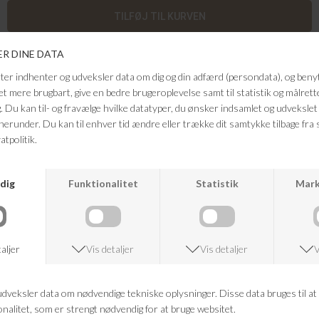
Disse sko fra Clarks kombinerer klassisk herreinspiration med et
moderne twist. Den chunky sål giver et cool og edgy udtryk, mens de
fine detaljer foran tilfører et elegant præg. Style dem med et par jeans og
en blazer for et chic hverdagslook, eller brug dem til en kjole for at skabe
en rå kontrast. Et statement-sko, der løfter ethvert outfit.
Farve: Black Leather
Kvalitet: 100% Læder
FRAGTFRI LEVERING
VED KØB OVER 500,-
RETURRET
14 DAGES RETURRET
KUNDESERVICE
+46 86 60 21 22