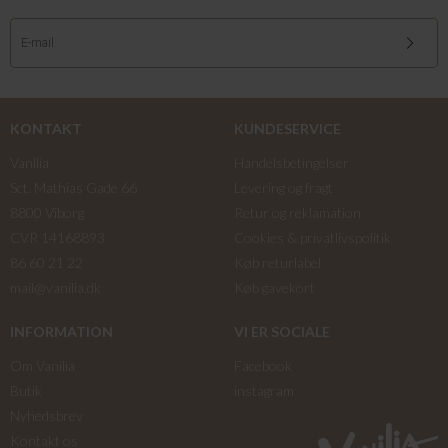
KONTAKT
KUNDESERVICE
Vanilia
Handelsbetingelser
Sct. Mathias Gade 66
Levering og fragt
8800 Viborg
Retur og reklamation
CVR 14168893
Cookies & privatlivspolitik
86 60 21 22
Køb returlabel
mail@vanilia.dk
Køb gavekort
INFORMATION
VI ER SOCIALE
Om Vanilia
Facebook
Butik
instagram
Nyhedsbrev
Kontakt os