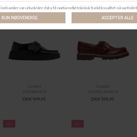
CLARKS
CLARKS
TORVIEW W D
CLEYHILL BOAT. D
DKK 999,95
DKK 999,95
-60%
-60%