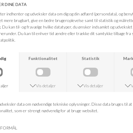
et stilrent udtryk. Indeni finder du en blød fodseng, der sikrer optimal
komfort hele dagen. Normal pasform
Farve: dark sand
Kvalitet: ruskindHæl højde: 3 cm
FRAGTFRI LEVERING
VED KØB OVER 500,-
RETURRET
14 DAGES RETURRET
KUNDESERVICE
+46 86 60 21 22
ANDRE KØBTE OGSÅ