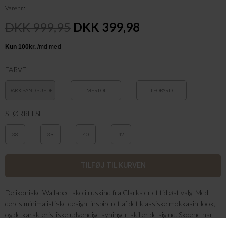
Varenr.
DKK 999,95
DKK 399,98
FARVE
DARK SAND SUEDE
MERLOT
LEOPARD
STØRRELSE
38
39
40
42
De ikoniske Wallabee-sko i ruskind fra Clarks er et tidløst valg. Med
deres minimalistiske design, inspireret af det klassiske mokkasin-look,
og de karakteristiske udvendige syninger, skiller de sig ud. Skoene har
firkantede snuder og tone-i-tone snørebånd samt sorte ydersåler for